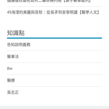
腦腫瘤栓塞術致死二審逆轉判賠【寰宇醫事裁判】
49海浬的美麗與哀愁：從長矛到安寧照護【醫學人文】
知識點
告知說明義務
醫事法
the
醫療
吳志正