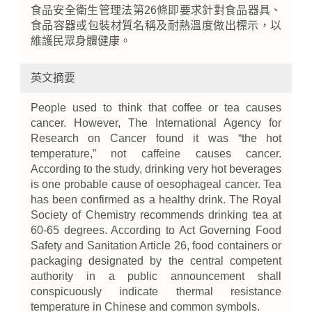
食品安全衛生管理法第26條即要求針對食品器具、
食品容器或包裝材質名稱及耐熱溫度做出標示，以
維護民眾身體健康。
英文摘要
People used to think that coffee or tea causes
cancer. However, The International Agency for
Research on Cancer found it was “the hot
temperature,” not caffeine causes cancer.
According to the study, drinking very hot beverages
is one probable cause of oesophageal cancer. Tea
has been confirmed as a healthy drink. The Royal
Society of Chemistry recommends drinking tea at
60-65 degrees. According to Act Governing Food
Safety and Sanitation Article 26, food containers or
packaging designated by the central competent
authority in a public announcement shall
conspicuously indicate thermal resistance
temperature in Chinese and common symbols.