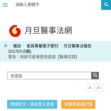
Toggle
navigation
月旦醫事法網
雜誌
會員專屬電子期刊
月旦醫事法報告
201703 (5期)
警告：熱飲可能導致食道癌【醫事綜探】
A-
A+
閱讀全文，請先登入會員
未購買者請訂閱