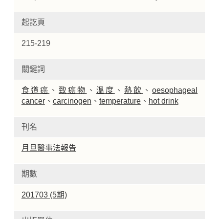
起訖頁
215-219
關鍵詞
食道癌
、
致癌物
、
溫度
、
熱飲
、
oesophageal
cancer
、
carcinogen
、
temperature
、
hot drink
刊名
月旦醫事法報告
期數
201703 (5期)