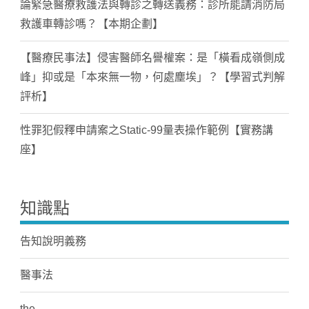
論緊急醫療救護法與轉診之轉送義務：診所能請消防局
救護車轉診嗎？【本期企劃】
【醫療民事法】侵害醫師名譽權案：是「橫看成嶺側成
峰」抑或是「本來無一物，何處塵埃」？【學習式判解
評析】
性罪犯假釋申請案之Static-99量表操作範例【實務講
座】
知識點
告知說明義務
醫事法
the