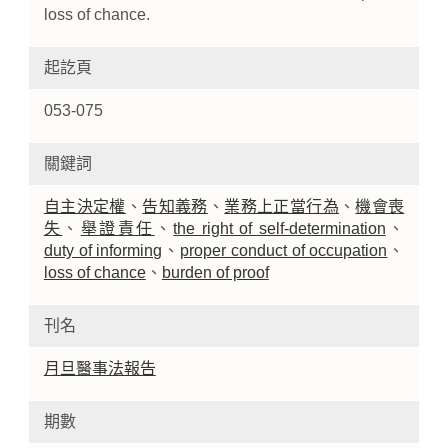
loss of chance.
起訖頁
053-075
關鍵詞
自主決定權
、
告知義務
、
業務上正當行為
、
機會喪
失
、
舉證責任
、
the right of self-determination
、
duty of informing
、
proper conduct of occupation
、
loss of chance
、
burden of proof
刊名
月旦醫事法報告
期數