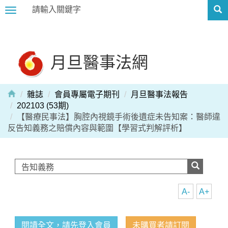
Toggle
navigation
月旦醫事法網
雜誌
會員專屬電子期刊
月旦醫事法報告
202103 (53期)
【醫療民事法】胸腔內視鏡手術後遺症未告知案：醫師違
反告知義務之賠償內容與範圍【學習式判解評析】
A-
A+
閱讀全文，請先登入會員
未購買者請訂閱