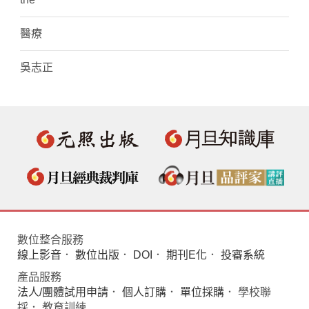
醫療
吳志正
數位整合服務
線上影音
．
數位出版
．
DOI
．
期刊E化
．
投審系統
產品服務
法人/團體試用申請
．
個人訂購
．
單位採購
． 學校聯
採． 教育訓練