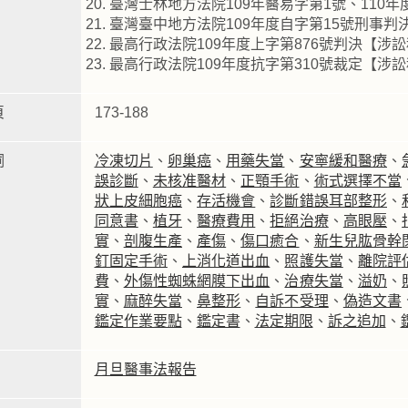
臺灣士林地方法院109年醫易字第1號、110
臺灣臺中地方法院109年度自字第15號刑事判
最高行政法院109年度上字第876號判決【涉
最高行政法院109年度抗字第310號裁定【涉
頁
173-188
詞
冷凍切片
、
卵巢癌
、
用藥失當
、
安寧緩和醫療
、
誤診斷
、
未核准醫材
、
正顎手術
、
術式選擇不當
狀上皮細胞癌
、
存活機會
、
診斷錯誤耳部整形
、
同意書
、
植牙
、
醫療費用
、
拒絕治療
、
高眼壓
、
實
、
剖腹生產
、
產傷
、
傷口癒合
、
新生兒肱骨幹
釘固定手術
、
上消化道出血
、
照護失當
、
離院評
費
、
外傷性蜘蛛網膜下出血
、
治療失當
、
溢奶
、
實
、
麻醉失當
、
鼻整形
、
自訴不受理
、
偽造文書
鑑定作業要點
、
鑑定書
、
法定期限
、
訴之追加
、
月旦醫事法報告