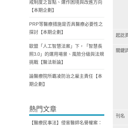
戒制度之盲點、運作困境與改進方向
【本期企劃】
PRP等醫療措施是否具醫療必要性之
探討【本期企劃】
起訖
歐盟「人工智慧法案」下，「智慧長
關鍵
照3.0」的運用場景、風險分級與法規
挑戰【醫法新論】
論醫療院所霸凌防治之雇主責任【本
期企劃】
熱門文章
刊名
【醫療民事法】侵害醫師名譽權案：