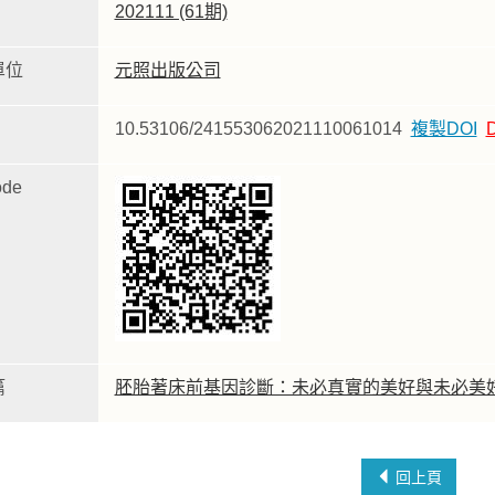
202111 (61期)
單位
元照出版公司
10.53106/241553062021110061014
複製DOI
de
篇
胚胎著床前基因診斷：未必真實的美好與未必美
回上頁