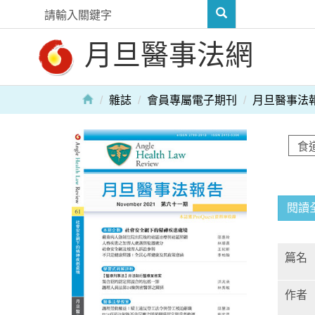
月旦醫事法網
雜誌
會員專屬電子期刊
月旦醫事法
閱讀
篇名
作者