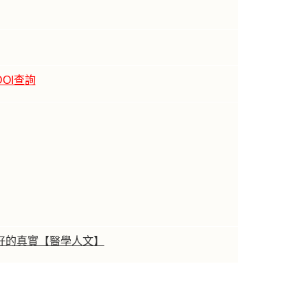
DOI查詢
好的真實【醫學人文】