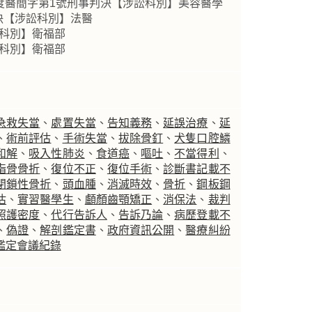
年度醫簡字第1號刑事判決【涉訟科別】美容醫學
決【涉訟科別】法醫
訟科別】衛福部
訟科別】衛福部
急救失當
、
處置失當
、
告知義務
、
延誤治療
、
延
、
術前評估
、
手術失當
、
拔除骨釘
、
犬隻口腔鱗
和解
、
吸入性肺炎
、
食道癌
、
嘔吐
、
不當得利
、
指骨骨折
、
復位不正
、
復位手術
、
診斷書記載不
閉鎖性骨折
、
頭血腫
、
消滅時效
、
骨折
、
鋼板鋼
估
、
實習醫學生
、
顱顏齒顎矯正
、
消保法
、
裁判
照護密度
、
代行告訴人
、
告訴乃論
、
病歷登載不
、
偽證
、
解剖鑑定書
、
政府資訊公開
、
醫療糾紛
鑑定會議紀錄