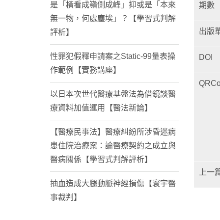
是「橫看成嶺側成峰」抑或是「本來
期數
無一物，何處塵埃」？【學習式判解
出版
評析】
性罪犯假釋申請案之Static-99量表操
DOI
作範例【實務講座】
QRCo
以日本次世代醫療基盤法為借鏡談醫
療資料加值運用【醫法新論】
【醫療民事法】醫療糾紛所涉昏迷病
患住院治療案：論醫療契約之成立與
醫病關係【學習式判解評析】
上一
抽血造成大腿動脈神經損傷【寰宇醫
事裁判】