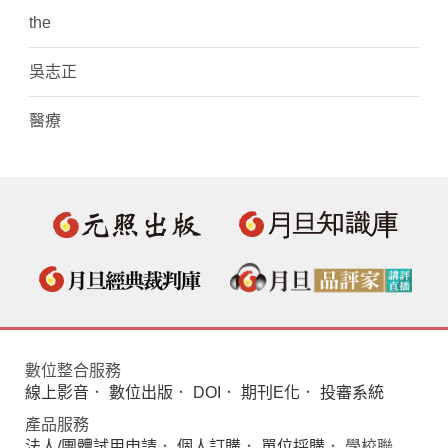
the
吳志正
醫療
數位整合服務
線上影音
．
數位出版
．
DOI
．
期刊E化
．
投審系統
產品服務
法人/團體試用申請
．
個人訂購
．
單位採購
． 學校聯