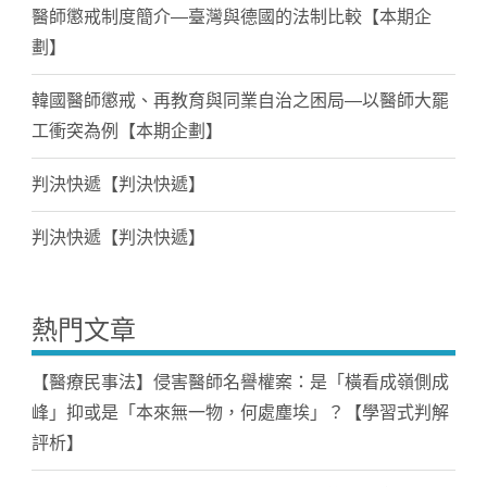
醫師懲戒制度簡介—臺灣與德國的法制比較【本期企
劃】
韓國醫師懲戒、再教育與同業自治之困局—以醫師大罷
工衝突為例【本期企劃】
判決快遞【判決快遞】
判決快遞【判決快遞】
熱門文章
【醫療民事法】侵害醫師名譽權案：是「橫看成嶺側成
峰」抑或是「本來無一物，何處塵埃」？【學習式判解
評析】