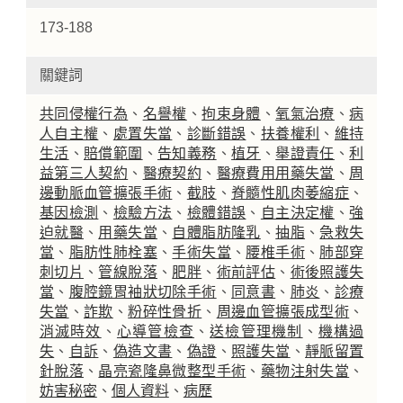
173-188
關鍵詞
共同侵權行為
、
名譽權
、
拘束身體
、
氧氣治療
、
病
人自主權
、
處置失當
、
診斷錯誤
、
扶養權利
、
維持
生活
、
賠償範圍
、
告知義務
、
植牙
、
舉證責任
、
利
益第三人契約
、
醫療契約
、
醫療費用用藥失當
、
周
邊動脈血管擴張手術
、
截肢
、
脊髓性肌肉萎縮症
、
基因檢測
、
檢驗方法
、
檢體錯誤
、
自主決定權
、
強
迫就醫
、
用藥失當
、
自體脂肪隆乳
、
抽脂
、
急救失
當
、
脂肪性肺栓塞
、
手術失當
、
腰椎手術
、
肺部穿
刺切片
、
管線脫落
、
肥胖
、
術前評估
、
術後照護失
當
、
腹腔鏡胃袖狀切除手術
、
同意書
、
肺炎
、
診療
失當
、
詐欺
、
粉碎性骨折
、
周邊血管擴張成型術
、
消滅時效
、
心導管檢查
、
送檢管理機制
、
機構過
失
、
自訴
、
偽造文書
、
偽證
、
照護失當
、
靜脈留置
針脫落
、
晶亮瓷隆鼻微整型手術
、
藥物注射失當
、
妨害秘密
、
個人資料
、
病歷