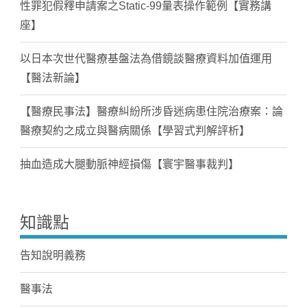
性罪犯假釋申請案之Static-99量表操作範例【實務講
座】
以日本次世代醫療基盤法為借鏡談醫療資料加值運用
【醫法新論】
【醫療民事法】醫療糾紛所涉昏迷病患住院治療案：論
醫療契約之成立與醫病關係【學習式判解評析】
抽血造成大腿動脈神經損傷【寰宇醫事裁判】
知識點
告知說明義務
醫事法