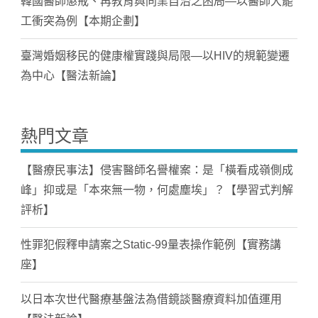
韓國醫師懲戒、再教育與同業自治之困局—以醫師大罷
工衝突為例【本期企劃】
臺灣婚姻移民的健康權實踐與局限—以HIV的規範變遷
為中心【醫法新論】
熱門文章
【醫療民事法】侵害醫師名譽權案：是「橫看成嶺側成
峰」抑或是「本來無一物，何處塵埃」？【學習式判解
評析】
性罪犯假釋申請案之Static-99量表操作範例【實務講
座】
以日本次世代醫療基盤法為借鏡談醫療資料加值運用