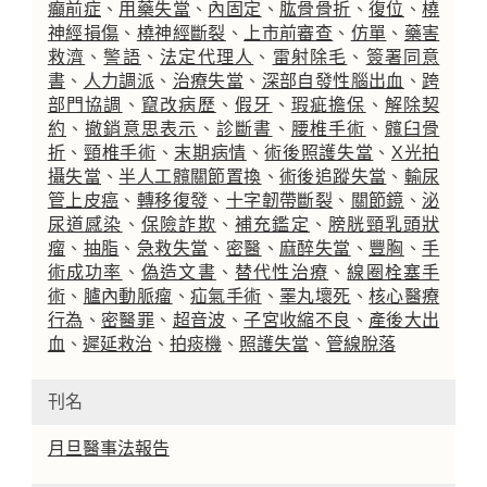
癲前症
、
用藥失當
、
內固定
、
肱骨骨折
、
復位
、
橈
神經損傷
、
橈神經斷裂
、
上市前審查
、
仿單
、
藥害
救濟
、
警語
、
法定代理人
、
雷射除毛
、
簽署同意
書
、
人力調派
、
治療失當
、
深部自發性腦出血
、
跨
部門協調
、
竄改病歷
、
假牙
、
瑕疵擔保
、
解除契
約
、
撤銷意思表示
、
診斷書
、
腰椎手術
、
髖臼骨
折
、
頸椎手術
、
末期病情
、
術後照護失當
、
X光拍
攝失當
、
半人工髖關節置換
、
術後追蹤失當
、
輸尿
管上皮癌
、
轉移復發
、
十字韌帶斷裂
、
關節鏡
、
泌
尿道感染
、
保險詐欺
、
補充鑑定
、
膀胱頸乳頭狀
瘤
、
抽脂
、
急救失當
、
密醫
、
麻醉失當
、
豐胸
、
手
術成功率
、
偽造文書
、
替代性治療
、
線圈栓塞手
術
、
臚內動脈瘤
、
疝氣手術
、
睪丸壞死
、
核心醫療
行為
、
密醫罪
、
超音波
、
子宮收縮不良
、
產後大出
血
、
遲延救治
、
拍痰機
、
照護失當
、
管線脫落
刊名
月旦醫事法報告