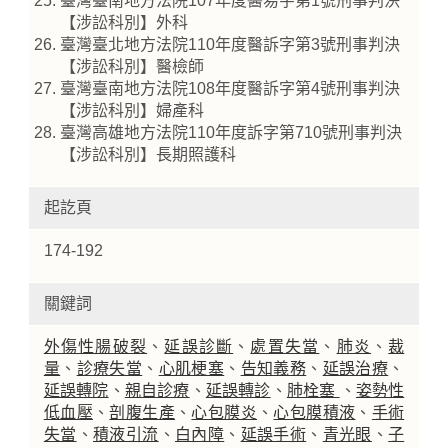
臺灣臺南地方法院107年度醫易字第1號刑事判決
【涉訟科別】外科
臺灣臺北地方法院110年度醫訴字第3號刑事判決
【涉訟科別】醫檢師
臺灣臺南地方法院108年度醫訴字第4號刑事判決
【涉訟科別】婦產科
臺灣高雄地方法院110年度訴字第710號刑事判決
【涉訟科別】長期照護科
起訖頁
174-192
關鍵詞
外傷性腸破裂
、
延誤診斷
、
處置失當
、
肺炎
、
裁
量
、
診療失當
、
心肌梗塞
、
告知義務
、
延誤治療
、
延誤轉院
、
親自診療
、
延誤轉診
、
肺栓塞
、
姿勢性
低血壓
、
剖腹生產
、
心包膜炎
、
心包膜積液
、
手術
失當
、
積液引流
、
白內障
、
延誤手術
、
青光眼
、
子