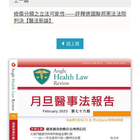
上一篇
檢傷分類之立法可能性——評釋德國聯邦憲法法院
判決【醫法新論】
回上頁