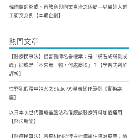
韓國醫師懲戒、再教育與同業自治之困局—以醫師大罷
工衝突為例【本期企劃】
熱門文章
【醫療民事法】侵害醫師名譽權案：是「橫看成嶺側成
峰」抑或是「本來無一物，何處塵埃」？【學習式判解
評析】
性罪犯假釋申請案之Static-99量表操作範例【實務講
座】
以日本次世代醫療基盤法為借鏡談醫療資料加值運用
【醫法新論】
【醫療民事法】醫療糾紛所涉昏迷病患住院治療案：論