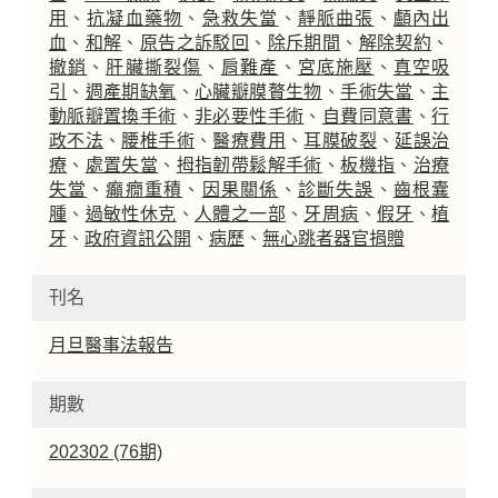
用
、
抗凝血藥物
、
急救失當
、
靜脈曲張
、
顱內出
血
、
和解
、
原告之訴駁回
、
除斥期間
、
解除契約
、
撤銷
、
肝臟撕裂傷
、
肩難產
、
宮底施壓
、
真空吸
引
、
週產期缺氧
、
心臟瓣膜贅生物
、
手術失當
、
主
動脈瓣置換手術
、
非必要性手術
、
自費同意書
、
行
政不法
、
腰椎手術
、
醫療費用
、
耳膜破裂
、
延誤治
療
、
處置失當
、
拇指韌帶鬆解手術
、
板機指
、
治療
失當
、
癲癇重積
、
因果關係
、
診斷失誤
、
齒根囊
腫
、
過敏性休克
、
人體之一部
、
牙周病
、
假牙
、
植
牙
、
政府資訊公開
、
病歷
、
無心跳者器官捐贈
刊名
月旦醫事法報告
期數
202302 (76期)