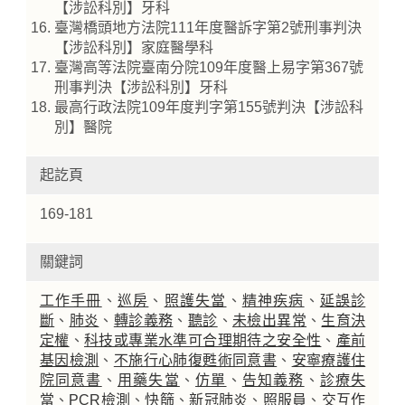
【涉訟科別】牙科
臺灣橋頭地方法院111年度醫訴字第2號刑事判決
【涉訟科別】家庭醫學科
臺灣高等法院臺南分院109年度醫上易字第367號
刑事判決【涉訟科別】牙科
最高行政法院109年度判字第155號判決【涉訟科
別】醫院
起訖頁
169-181
關鍵詞
工作手冊
、
巡房
、
照護失當
、
精神疾病
、
延誤診
斷
、
肺炎
、
轉診義務
、
聽診
、
未檢出異常
、
生育決
定權
、
科技或專業水準可合理期待之安全性
、
產前
基因檢測
、
不施行心肺復甦術同意書
、
安寧療護住
院同意書
、
用藥失當
、
仿單
、
告知義務
、
診療失
當
、
PCR檢測
、
快篩
、
新冠肺炎
、
照服員
、
交互作