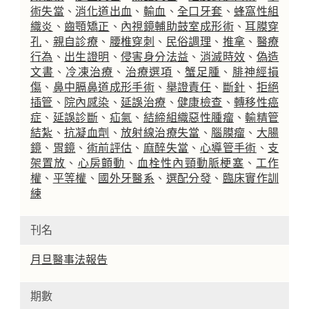
術失當
、
消化道出血
、
輸血
、
全口牙套
、
蜂窩性組
織炎
、
齒顎矯正
、
內視鏡輔助鼓室成形術
、
耳膜穿
孔
、
親自診療
、
腰椎穿刺
、
民俗調理
、
推拿
、
醫療
行為
、
出生證明
、
侵害身分法益
、
消滅時效
、
偽造
文書
、
冷凍治療
、
治療選項
、
蟹足腫
、
腓神經損
傷
、
鼻中膈鼻道成形手術
、
舉證責任
、
斷針
、
拒絕
插管
、
院內感染
、
延誤治療
、
健康檢查
、
轉移性癌
症
、
延誤診斷
、
疝氣
、
結締組織惡性腫瘤
、
輸精管
結紮
、
抗凝血劑
、
放射線治療失當
、
腦膜瘤
、
大腸
鏡
、
胃鏡
、
術前評估
、
麻醉失當
、
心導管手術
、
支
架置放
、
心房顫動
、
血栓性內頸動脈梗塞
、
工作
權
、
平等權
、
國外牙醫系
、
選配分發
、
臨床實作訓
練
刊名
月旦醫事法報告
期數