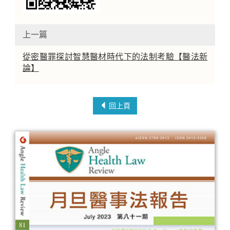
上一篇
從密醫罪探討智慧醫材時代下的法制考驗【醫法新
論】
回上頁