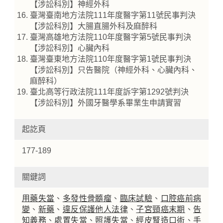
【涉訟科別】神經外科
臺灣臺南地方法院111年度醫字第11號民事判決
【涉訟科別】大腸直腸外科及麻醉科
臺灣高雄地方法院110年度醫字第5號民事判決
【涉訟科別】心臟內科
臺灣臺東地方法院110年度醫字第1號民事判決
【涉訟科別】只告醫院（神經外科、心臟內科、
麻醉科）
臺北高等行政法院111年度訴字第1292號判決
【涉訟科別】外國牙醫學系畢業生申請實習
起訖頁
177-189
關鍵詞
用藥失當
、
多發性骨髓瘤
、
臨床試驗
、
口腔癌前病
變
、
新藥
、
違反保護他人法律
、
子宮頸癌末期
、
告
知義務
、
處置失當
、
照護失當
、
經皮腎造口術
、
手