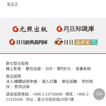
吳志正
數位整合服務
線上影音
．
數位出版
．
DOI
．
期刊E化
．
投審系統
產品服務
法人/團體試用申請
．
個人訂購
．
單位採購
． 學校聯
採． 教育訓練
TOP
讀者服務專線：+886-2-23756688 傳真：+886-2-
23318496 地址：臺北市館前路28號7樓