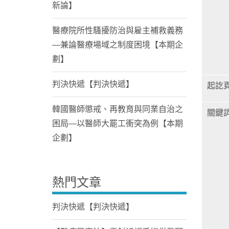
新論】
醫療院所性騷擾防治與雇主補救義務
—兼論醫療場域之制度困境【本期企
劃】
判決快遞【判決快遞】
起訖
韓國醫師懲戒、再教育與同業自治之
關鍵
困局—以醫師大罷工衝突為例【本期
企劃】
熱門文章
判決快遞【判決快遞】