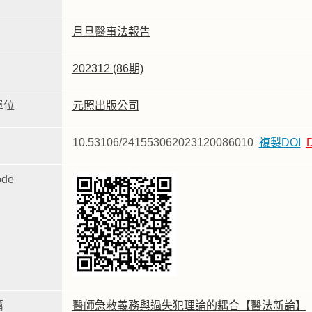
月旦醫事法報告
202312 (86期)
單位
元照出版公司
10.53106/241553062023120086010
複製DOI
de
篇
醫師急救義務與過失犯理論的耦合【醫法新論】