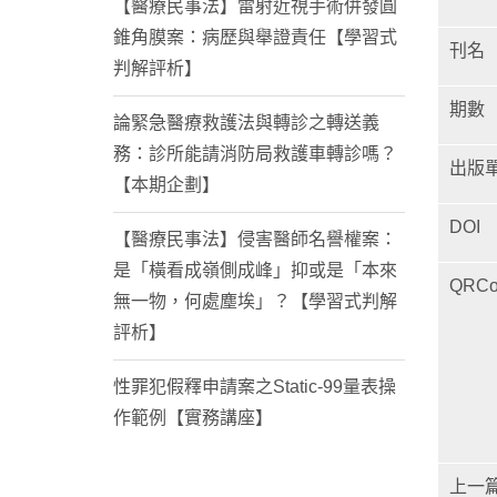
【醫療民事法】雷射近視手術併發圓
錐角膜案：病歷與舉證責任【學習式
刊名
判解評析】
期數
論緊急醫療救護法與轉診之轉送義
務：診所能請消防局救護車轉診嗎？
出版
【本期企劃】
DOI
【醫療民事法】侵害醫師名譽權案：
是「橫看成嶺側成峰」抑或是「本來
QRCo
無一物，何處塵埃」？【學習式判解
評析】
性罪犯假釋申請案之Static-99量表操
作範例【實務講座】
上一