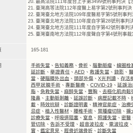
最高法院111年度台上字第3499號刑事判決
臺灣高等法院112年度醫上易字第2號刑事判
臺灣臺北地方法院109年度醫易字第5號刑事
臺灣臺北地方法院110年度自字第28號刑事判
臺灣臺北地方法院111年度自字第42號刑事
臺灣臺南地方法院112年度聲自字第4號刑事
頁
165-181
詞
手術失當
、
告知義務
、
骨折
、
腦動脈瘤
、
線圈栓
延診斷
、
舉證責任
、
AED
、
救護失當
、
錄影
、
當
、
硬腦膜外出血
、
頭部外傷
、
X光判讀
、
存活
西甲狀腺手術
、
專斷醫療
、
COVID-19
、
延誤治
脂
、
急救失當
、
麻醉失當
、
豐胸
、
去極化肌肉鬆
隆鼻
、
主動脈剝離
、
延誤診斷
、
病歷記載不時
、
載
、
時效抗辯
、
診斷證明書
、
精神官能症
、
治療
忌症
、
植入性醫材
、
腰椎手術
、
胃腫瘤切除
、
擴
診療失當
、
呼吸道阻塞
、
窒息
、
照護失當
、
密醫
管切除
、
告訴不受理
、
超音波拉皮
、
電波拉皮
實
、
鑑定意見
、
脛骨近端骨折
、
診斷失當