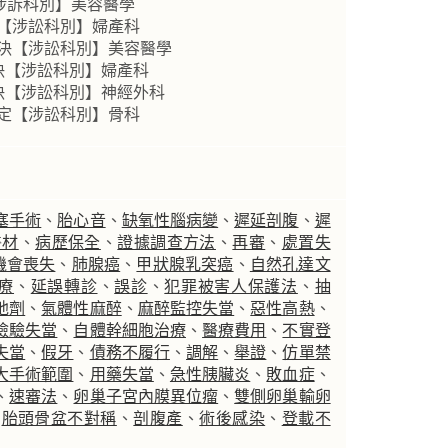
【涉訴科別】美容醫學
決【涉訟科別】婦產科
判決【涉訟科別】美容醫學
決【涉訟科別】婦產科
判決【涉訟科別】神經外科
裁定【涉訟科別】骨科
塞手術
、
胎心音
、
缺氧性腦病變
、
遲延剖腹
、
遲
醫材
、
病歷保全
、
證據調查方法
、
再審
、
處置失
機會喪失
、
肺腺癌
、
甲狀腺乳突癌
、
自然孔達文
療
、
延誤轉診
、
誤診
、
犯罪被害人保護法
、
抽
弛劑
、
氣體性麻醉
、
麻醉監控失當
、
惡性高熱
、
檢驗失當
、
自體幹細胞治療
、
醫療費用
、
不實登
失當
、
假牙
、
債務不履行
、
調解
、
舉證
、
仿單禁
大手術範圍
、
用藥失當
、
急性胰臟炎
、
敗血症
、
、
速審法
、
卵巢子宮內膜異位瘤
、
雙側卵巢輸卵
、
胎頭骨盆不對稱
、
剖腹產
、
術後感染
、
登載不