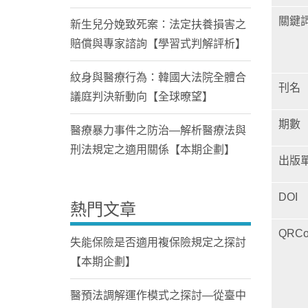
關鍵
新生兒分娩致死案：法定扶養損害之
賠償與專家諮詢【學習式判解評析】
紋身與醫療行為：韓國大法院全體合
刊名
議庭判決新動向【全球暸望】
期數
醫療暴力事件之防治—解析醫療法與
刑法規定之適用關係【本期企劃】
出版
DOI
熱門文章
QRCo
失能保險是否適用複保險規定之探討
【本期企劃】
醫預法調解運作模式之探討—從臺中