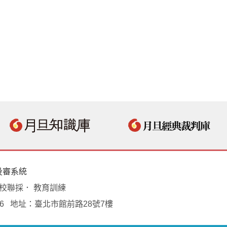
投審系統
學校聯採． 教育訓練
18496 地址：臺北市館前路28號7樓