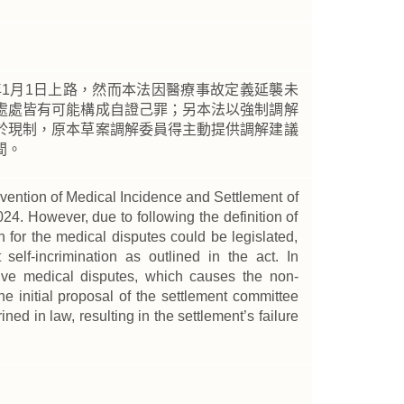
年1月1日上路，然而本法因醫療事故定義延襲未
處處皆有可能構成自證己罪；另本法以強制調解
於現制，原本草案調解委員得主動提供調解建議
間。
revention of Medical Incidence and Settlement of
24. However, due to following the definition of
n for the medical disputes could be legislated,
 self-incrimination as outlined in the act. In
olve medical disputes, which causes the non-
 The initial proposal of the settlement committee
d in law, resulting in the settlement’s failure