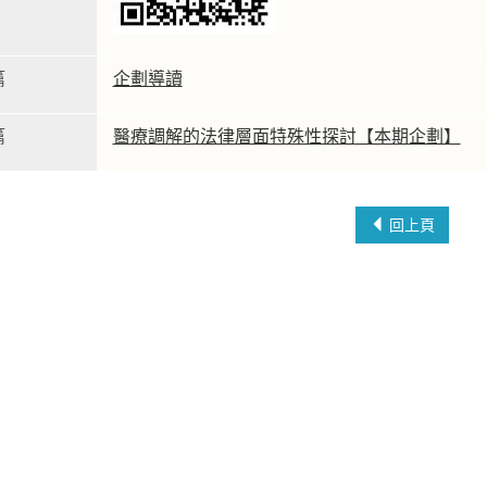
篇
企劃導讀
篇
醫療調解的法律層面特殊性探討【本期企劃】
回上頁