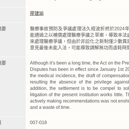
廖建瑜
摘要
醫療事故預防及爭議處理法久經波折終於2024
能通過之以補償處理醫療爭議之草案，導致本法
來處理醫療爭議，但由於非訟化之新制僅少數異
意見最後未能入法，可能導致調解無功而虛耗時
摘要
Although it’s been a long time, the Act on the P
Disputes has been in effect since January 1st 20
the medical incidence, the draft of compensatio
resulting the absence of the privilege against
addition, the settlement is to be compel to s
litigation of the present institution works little.
actively making recommendations was not enshrine
and a waste of time.
頁
007-018