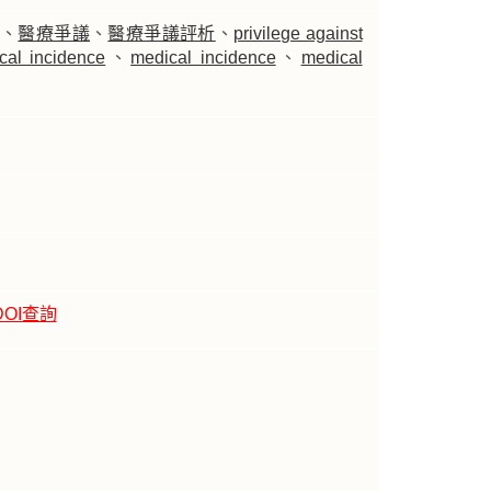
、
醫療爭議
、
醫療爭議評析
、
privilege against
ical incidence
、
medical incidence
、
medical
DOI查詢