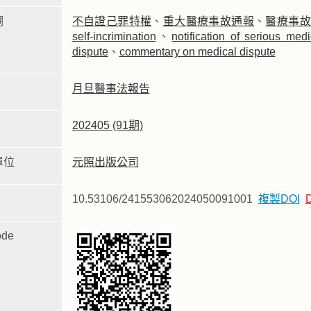
詞
不自證己罪特權
、
重大醫療事故通報
、
醫療事故
self-incrimination
、
notification of serious med
dispute
、
commentary on medical dispute
月旦醫事法報告
202405 (91期)
單位
元照出版公司
10.53106/241553062024050091001
複製DOI
de