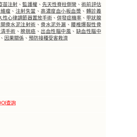
疫苗注射
、
監護權
、
先天性脊柱側彎
、
術前評估
纖維瘤
、
注射失當
、
高濃度血小板血漿
、
轉診義
久性心律調節器置放手術
、
併發症機率
、
甲狀腺
撐開骨水泥注射術
、
骨水泥外漏
、
腰椎爆裂性骨
廓清手術
、
膀胱癌
、
出血性腦中風
、
缺血性腦中
、
因果關係
、
預防接種受害救濟
DOI查詢