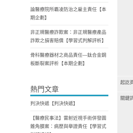
論醫療院所霸凌防治之雇主責任【本
期企劃】
非正規醫療詐欺案：非正規醫療產品
詐欺之損害賠償【學習式判解評析】
骨科醫療器材之商品責任—鈦合金鋼
板斷裂案評析【本期企劃】
起訖
熱門文章
關鍵
判決快遞【判決快遞】
【醫療民事法】雷射近視手術併發圓
錐角膜案：病歷與舉證責任【學習式