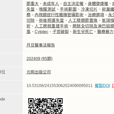
節重大
、
未成年人
、
自主決定權
、
身體健康權
、
失當
、
喚醒測試
、
手術範圍
、
冷凍切片
、
卵巢
務
、
內視鏡逆行性膽胰管攝影術
、
治療選項
、
永
切除
、
術後照護失當
、
人工膝關節置換
、
氣球
折
、
人工膀胱重建手術
、
膀胱全切除及淋巴結
風
、
Cytotec
、
子宮破裂
、
新生兒死亡
、
醫療暴力
月旦醫事法報告
202409 (95期)
單位
元照出版公司
10.53106/241553062024090095011
複製DOI
de