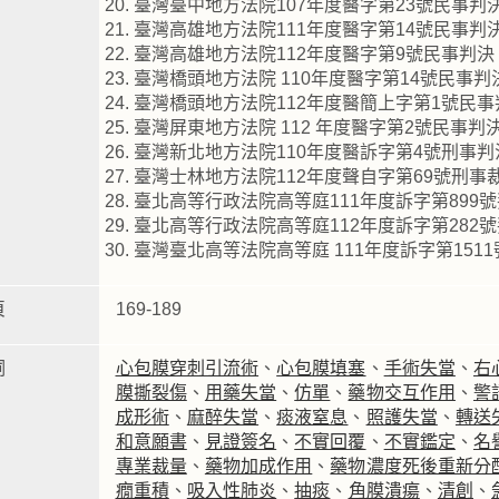
臺灣臺中地方法院107年度醫字第23號民事
臺灣高雄地方法院111年度醫字第14號民事判
臺灣高雄地方法院112年度醫字第9號民事判
臺灣橋頭地方法院 110年度醫字第14號民事
臺灣橋頭地方法院112年度醫簡上字第1號民
臺灣屏東地方法院 112 年度醫字第2號民事
臺灣新北地方法院110年度醫訴字第4號刑事
臺灣士林地方法院112年度聲自字第69號刑
臺北高等行政法院高等庭111年度訴字第899
臺北高等行政法院高等庭112年度訴字第282
臺灣臺北高等法院高等庭 111年度訴字第15
頁
169-189
詞
心包膜穿刺引流術
、
心包膜填塞
、
手術失當
、
右
膜撕裂傷
、
用藥失當
、
仿單
、
藥物交互作用
、
警
成形術
、
麻醉失當
、
痰液窒息
、
照護失當
、
轉送
和意願書
、
見證簽名
、
不實回覆
、
不實鑑定
、
名
專業裁量
、
藥物加成作用
、
藥物濃度死後重新分
癇重積
、
吸入性肺炎
、
抽痰
、
角膜潰瘍
、
清創
、