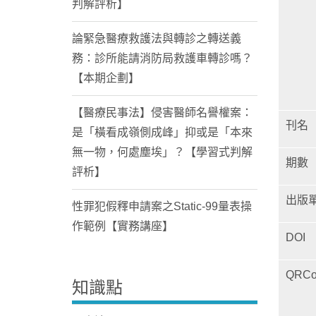
判解評析】
論緊急醫療救護法與轉診之轉送義
務：診所能請消防局救護車轉診嗎？
【本期企劃】
【醫療民事法】侵害醫師名譽權案：
刊名
是「橫看成嶺側成峰」抑或是「本來
無一物，何處塵埃」？【學習式判解
期數
評析】
出版
性罪犯假釋申請案之Static-99量表操
作範例【實務講座】
DOI
QRCo
知識點