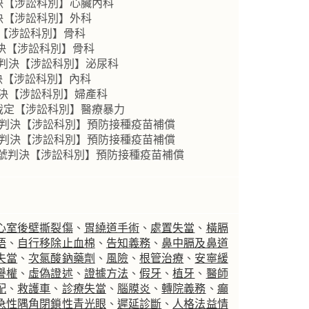
判決【涉訟科別】心臟內科
決【涉訟科別】外科
決【涉訟科別】骨科
判決【涉訟科別】骨科
事判決【涉訟科別】泌尿科
判決【涉訟科別】內科
判決【涉訟科別】婦產科
事裁定【涉訟科別】醫療暴力
號判決【涉訟科別】預防接種疫苗補償
號判決【涉訟科別】預防接種疫苗補償
11號判決【涉訟科別】預防接種疫苗補償
心室後壁撕裂傷
、
胃繞道手術
、
處置失當
、
橫膈
語
、
自行移除止血棉
、
告知義務
、
鼻中膈及鼻道
失當
、
次氯酸鈉藥劑
、
風險
、
根管治療
、
安寧緩
譽權
、
虛偽證述
、
證據方法
、
假牙
、
植牙
、
醫師
配
、
救護車
、
診療失當
、
腦膜炎
、
轉院義務
、
癲
急性隅角閉鎖性青光眼
、
遲延診斷
、
人格法益情