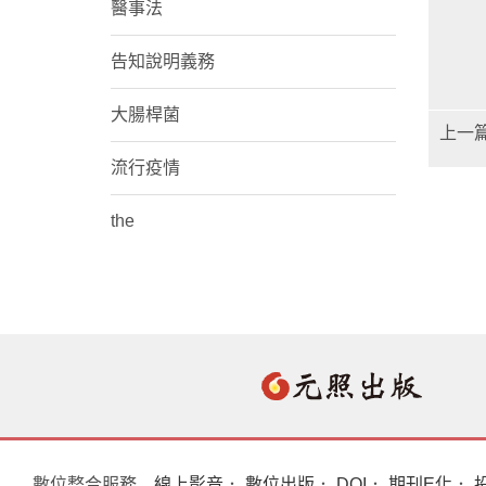
醫事法
告知說明義務
大腸桿菌
上一
流行疫情
the
數位整合服務
線上影音
．
數位出版
．
DOI
．
期刊E化
．