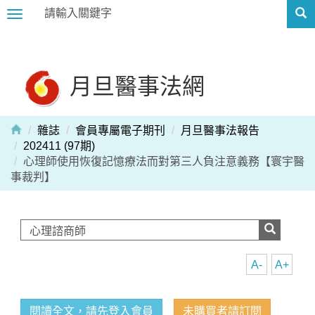
Toggle
navigation
月旦醫事法網
雜誌
會員專屬電子期刊
月旦醫事法報告
202411 (97期)
心理師使用恢復記憶療法而對第三人負注意義務【寰宇醫
事裁判】
A-
A+
閱讀全文，請先登入會員
未購買者請訂閱