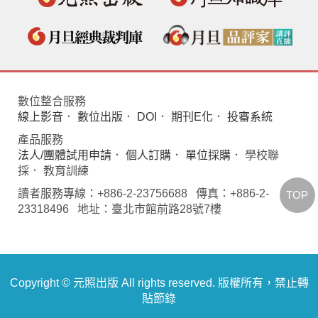
數位整合服務
線上影音
．
數位出版
．
DOI
．
期刊E化
．
投審系統
產品服務
法人/團體試用申請
．
個人訂購
．
單位採購
． 學校聯
採． 教育訓練
讀者服務專線：+886-2-23756688 傳真：+886-2-
TOP
23318496 地址：臺北市館前路28號7樓
Copyright © 元照出版 All rights reserved. 版權所有，禁止轉
貼節錄