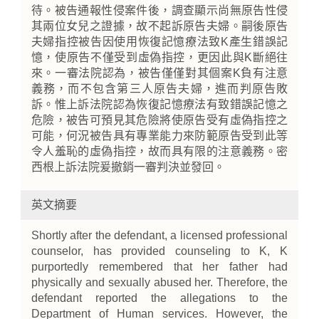
待。被告通報性侵案件後，調查顯示尚無原告性侵
其兩位女兒之證據，故不起訴原告夫婦。嗣後原告
夫婦指控被告因使用恢復記憶療法致K產生錯誤記
憶，使原告不僅受到虛偽指控，更因此與K斷絕往
來。一審法院認為，被告僅僅對其個案K負有注意
義務，而不包含第三人原告夫婦，進而判原告敗
訴。惟上訴法院認為恢復記憶療法有致錯誤記憶之
危險，被告可預見其危險將使原告受有虛偽指控之
可能，何況被告具有專業能力來防範原告受到此等
令人羞恥的虛偽指控，故而具有限的注意義務。密
西根上訴法院爰撤銷一審判決並發回。
英文摘要
Shortly after the defendant, a licensed professional
counselor, has provided counseling to K, K
purportedly remembered that her father had
physically and sexually abused her. Therefore, the
defendant reported the allegations to the
Department of Human services. However, the