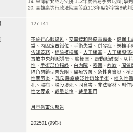
臺灣新北地方法院 112年度醫易字第1號刑
高雄高等行政法院高等庭113年度訴字第8號
頁
127-141
詞
不施行心肺復甦
、
安寧緩和醫療意願書
、
健保卡
當
、
內固定器錯位
、
手術失當
、
併發症
、
脊椎手
告知義務
、
經陰道採卵
、
人工網塞
、
人工網膜修
置放中央靜脈導管
、
腦梗塞
、
頸動脈破裂
、
切
性
、
手術部位錯誤
、
白內障
、
密醫
、
詐欺
、
間質
隅角閉鎖型青光眼
、
醫療等級
、
急性鼻竇炎
、
植
性關節炎
、
乳房腫瘤廣泛性切除手術
、
植入性
孔
、
腸疝
、
腸段壞死
、
同意書
、
非法醫材
、
副作
性之要求
、
裁量怠惰
、
裁量濫用
月旦醫事法報告
202501 (99期)