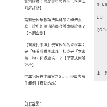
錐角膜案：病歷與舉證責任【學習式
出版
判解評析】
DOI
論緊急醫療救護法與轉診之轉送義
務：診所能請消防局救護車轉診嗎？
QRCo
【本期企劃】
【醫療民事法】侵害醫師名譽權案：
是「橫看成嶺側成峰」抑或是「本來
無一物，何處塵埃」？【學習式判解
評析】
上一
性罪犯假釋申請案之Static-99量表操
作範例【實務講座】
知識點