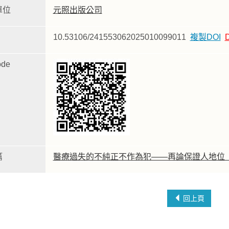
單位
元照出版公司
10.53106/241553062025010099011
複製DOI
de
篇
醫療過失的不純正不作為犯——再論保證人地位
回上頁