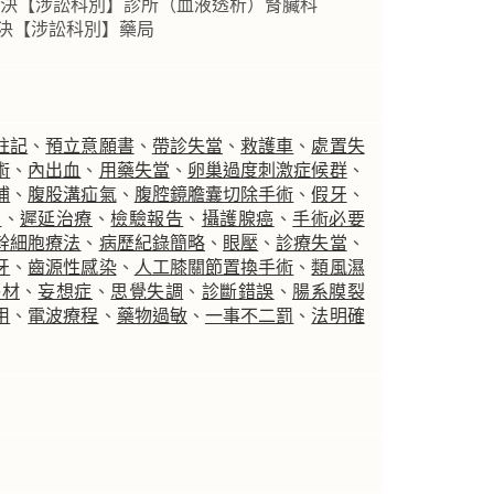
事判決【涉訟科別】診所（血液透析）腎臟科
判決【涉訟科別】藥局
註記
、
預立意願書
、
帶診失當
、
救護車
、
處置失
術
、
內出血
、
用藥失當
、
卵巢過度刺激症候群
、
補
、
腹股溝疝氣
、
腹腔鏡膽囊切除手術
、
假牙
、
片
、
遲延治療
、
檢驗報告
、
攝護腺癌
、
手術必要
幹細胞療法
、
病歷紀錄簡略
、
眼壓
、
診療失當
、
牙
、
齒源性感染
、
人工膝關節置換手術
、
類風濕
醫材
、
妄想症
、
思覺失調
、
診斷錯誤
、
腸系膜裂
用
、
電波療程
、
藥物過敏
、
一事不二罰
、
法明確