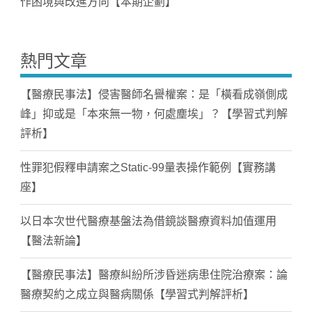
作困境與改進方向【本期企劃】
熱門文章
【醫療民事法】侵害醫師名譽權案：是「橫看成嶺側成
峰」抑或是「本來無一物，何處塵埃」？【學習式判解
評析】
性罪犯假釋申請案之Static-99量表操作範例【實務講
座】
以日本次世代醫療基盤法為借鏡談醫療資料加值運用
【醫法新論】
【醫療民事法】醫療糾紛所涉昏迷病患住院治療案：論
醫療契約之成立與醫病關係【學習式判解評析】