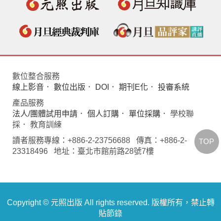
數位整合服務
線上影音
．
數位出版
．
DOI
．
期刊E化
．
投審系統
產品服務
法人/團體試用申請
．
個人訂購
．
單位採購
． 學校聯
採． 教育訓練
讀者服務專線：+886-2-23756688 傳真：+886-2-
TOP
23318496 地址：臺北市館前路28號7樓
Copyright © 元照出版 All rights reserved. 版權所有，禁止轉
貼節錄