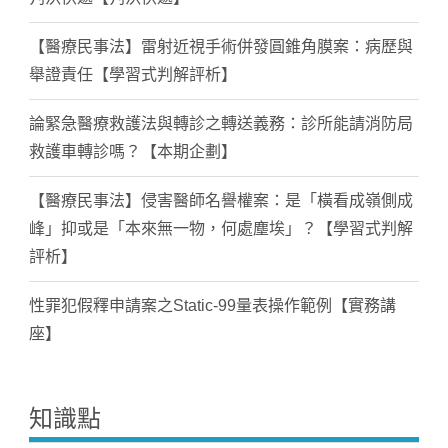
【醫療民事法】雷射近視手術併發圓錐角膜案：病歷與
舉證責任【學習式判解評析】
論緊急醫療救護法與轉診之轉送義務：診所能請消防局
救護車轉診嗎？【本期企劃】
【醫療民事法】侵害醫師名譽權案：是「橫看成嶺側成
峰」抑或是「本來無一物，何處塵埃」？【學習式判解
評析】
性罪犯假釋申請案之Static-99量表操作範例【實務講
座】
知識點