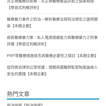
非正規醫療詐欺案：非正規醫療產品詐欺之損害賠償
【學習式判解評析】
醫療暴力事件之防治—解析醫療法與刑法規定之適用關
係【本期企劃】
病房醫療暴力案：私人蒐證證據能力與醫療暴力之刑事
評價【學習式判解評析】
PRP等醫療措施是否具醫療必要性之探討【本期企劃】
從同儕自律到公眾保護：借鏡英國醫師監管制度論病人
安全的實踐【本期企劃】
熱門文章
判決快遞【判決快遞】