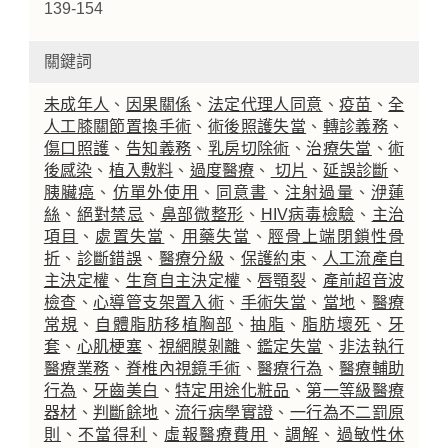
139-154
關鍵詞
未成年人
、
因果關係
、
法定代理人同意
、
疫苗
、
全
人工膝關節置換手術
、
術後照護失當
、
轉診義務
、
傷口照護
、
告知義務
、
乳房切除術
、
治療失當
、
術
後感染
、
植入敷料
、
過度醫療
、
切片
、
延誤診斷
、
胰臟癌
、
仿單外使用
、
同意書
、
注射過量
、
洢蓮
絲
、
絕對禁忌
、
鼻部微整形
、
HIV病毒檢驗
、
主治
項目
、
處置失當
、
用藥失當
、
脛骨上端閉鎖性骨
折
、
診斷錯誤
、
醫療分級
、
保護約束
、
人工流產自
主決定權
、
生育自主決定權
、
唇顎裂
、
產前超音波
檢查
、
心導管支架置入術
、
手術失當
、
當地
、
醫療
常規
、
自體脂肪移植胸部
、
抽脂
、
脂肪壞死
、
牙
套
、
心肌梗塞
、
視網膜剝離
、
鑑定失當
、
非法執行
醫療業務
、
脊椎內視鏡手術
、
醫療行為
、
醫療輔助
行為
、
牙齒美白
、
特定用途化粧品
、
第一等級醫療
器材
、
判斷餘地
、
流行病學實證
、
一行為不二罰原
則
、
不當得利
、
虛報醫療費用
、
調解
、
過敏性休