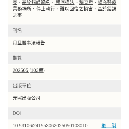
克
、
基於錯誤資訊
、
程序違法
、
稽查證
、
擴充醫療
業務場所
、
停止執行
、
難以回復之損害
、
基於錯誤
之事
刊名
月旦醫事法報告
期數
202505 (103期)
出版單位
元照出版公司
DOI
10.53106/241553062025050103010
複製