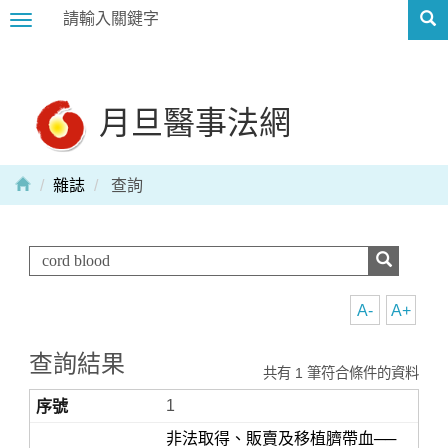
Toggle
navigation
月旦醫事法網
雜誌
查詢
A-
A+
查詢結果
共有 1 筆符合條件的資料
1
非法取得、販賣及移植臍帶血──