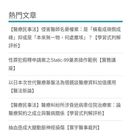
熱門文章
【醫療民事法】侵害醫師名譽權案：是「橫看成嶺側成
峰」抑或是「本來無一物，何處塵埃」？【學習式判解
評析】
性罪犯假釋申請案之Static-99量表操作範例【實務講
座】
以日本次世代醫療基盤法為借鏡談醫療資料加值運用
【醫法新論】
【醫療民事法】醫療糾紛所涉昏迷病患住院治療案：論
醫療契約之成立與醫病關係【學習式判解評析】
抽血造成大腿動脈神經損傷【寰宇醫事裁判】