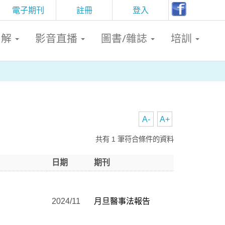
電子期刊
註冊
登入
判解
影音直播
圖書/雜誌
培訓
A-
A+
共有 1 筆符合條件的資料
日期
期刊
2024/11
月旦醫事法報告