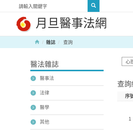
月旦醫事法網
雜誌
查詢
醫法雜誌
醫事法
查詢
法律
序
醫學
1
其他