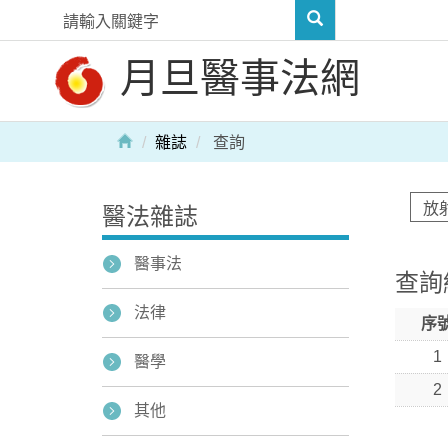
月旦醫事法網
雜誌
查詢
醫法雜誌
醫事法
查詢
法律
序
1
醫學
2
其他