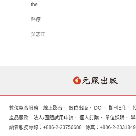
the
醫療
吳志正
數位整合服務
線上影音
．
數位出版
．
DOI
．
期刊E化
．
產品服務
法人/團體試用申請
．
個人訂購
．
單位採購
． 
讀者服務專線：+886-2-23756688 傳真：+886-2-233