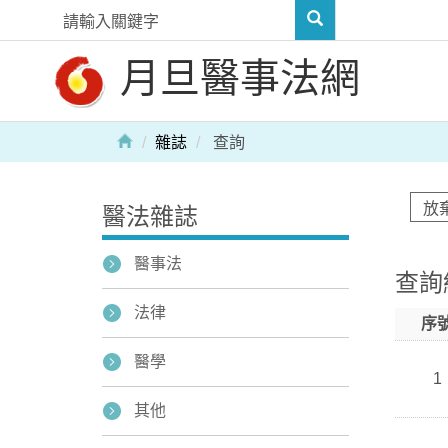
月旦醫事法網
雜誌
查詢
醫法雜誌
醫事法
查詢
法律
序
醫學
1
其他