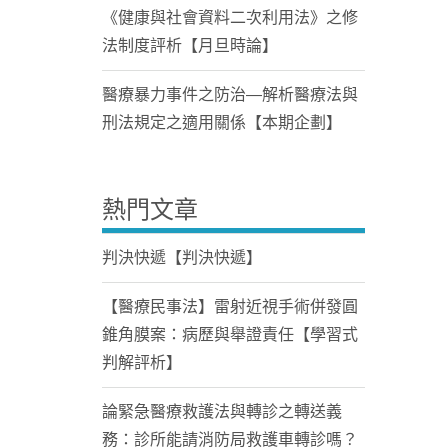
《健康與社會資料二次利用法》之修
法制度評析【月旦時論】
醫療暴力事件之防治—解析醫療法與
刑法規定之適用關係【本期企劃】
熱門文章
判決快遞【判決快遞】
【醫療民事法】雷射近視手術併發圓
錐角膜案：病歷與舉證責任【學習式
判解評析】
論緊急醫療救護法與轉診之轉送義
務：診所能請消防局救護車轉診嗎？