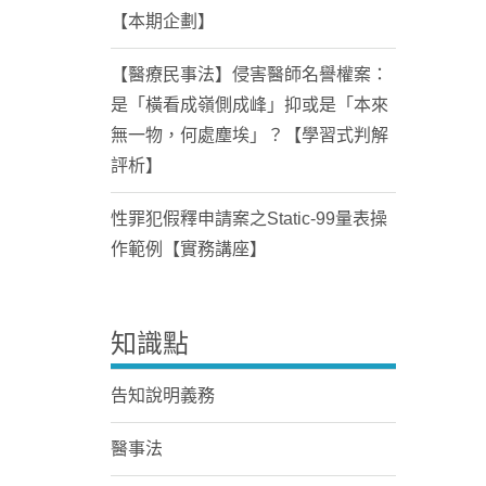
【本期企劃】
【醫療民事法】侵害醫師名譽權案：
是「橫看成嶺側成峰」抑或是「本來
無一物，何處塵埃」？【學習式判解
評析】
性罪犯假釋申請案之Static-99量表操
作範例【實務講座】
知識點
告知說明義務
醫事法