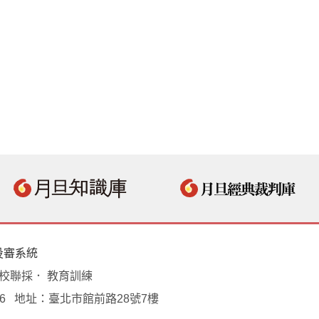
投審系統
學校聯採． 教育訓練
18496 地址：臺北市館前路28號7樓