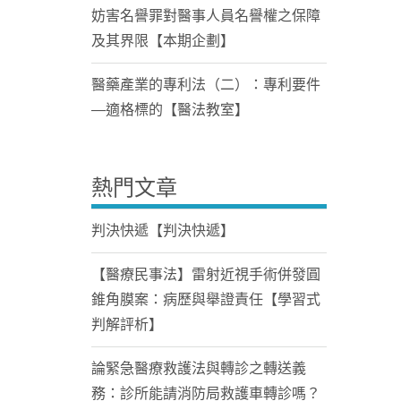
妨害名譽罪對醫事人員名譽權之保障
及其界限【本期企劃】
醫藥產業的專利法（二）：專利要件
—適格標的【醫法教室】
熱門文章
判決快遞【判決快遞】
【醫療民事法】雷射近視手術併發圓
錐角膜案：病歷與舉證責任【學習式
判解評析】
論緊急醫療救護法與轉診之轉送義
務：診所能請消防局救護車轉診嗎？