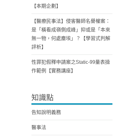
【本期企劃】
【醫療民事法】侵害醫師名譽權案：
是「橫看成嶺側成峰」抑或是「本來
無一物，何處塵埃」？【學習式判解
評析】
性罪犯假釋申請案之Static-99量表操
作範例【實務講座】
知識點
告知說明義務
醫事法