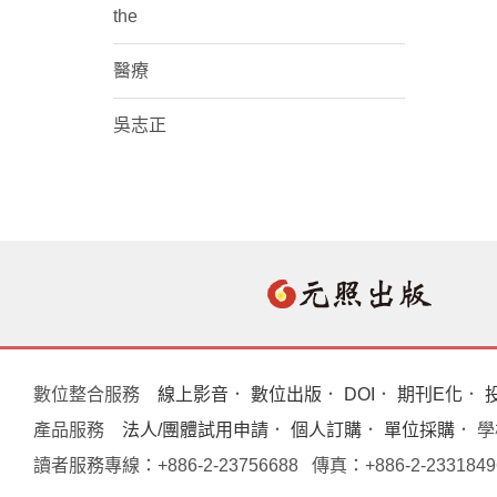
the
醫療
吳志正
數位整合服務
線上影音
．
數位出版
．
DOI
．
期刊E化
．
產品服務
法人/團體試用申請
．
個人訂購
．
單位採購
． 
讀者服務專線：+886-2-23756688 傳真：+886-2-233