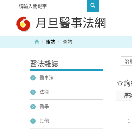
月旦醫事法網
雜誌
查詢
醫法雜誌
醫事法
查詢
法律
序
醫學
其他
1