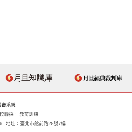
投審系統
學校聯採． 教育訓練
18496 地址：臺北市館前路28號7樓