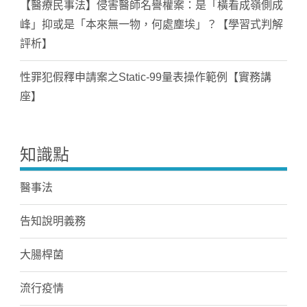
【醫療民事法】侵害醫師名譽權案：是「橫看成嶺側成
峰」抑或是「本來無一物，何處塵埃」？【學習式判解
評析】
性罪犯假釋申請案之Static-99量表操作範例【實務講
座】
知識點
醫事法
告知說明義務
大腸桿菌
流行疫情