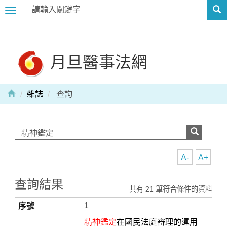
Toggle
navigation
月旦醫事法網
雜誌
查詢
A-
A+
查詢結果
共有 21 筆符合條件的資料
1
精神鑑定
在國民法庭審理的運用