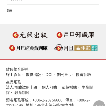
the
數位整合服務
線上影音
．
數位出版
．
DOI
．
期刊E化
．
投審系統
產品服務
法人/團體試用申請
．
個人訂購
．
單位採購
． 學校聯
採． 教育訓練
讀者服務專線：+886-2-23756688 傳真：+886-2-
23318496 地址：臺北市館前路28號7樓