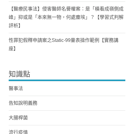
【醫療民事法】侵害醫師名譽權案：是「橫看成嶺側成
峰」抑或是「本來無一物，何處塵埃」？【學習式判解
評析】
性罪犯假釋申請案之Static-99量表操作範例【實務講
座】
知識點
醫事法
告知說明義務
大腸桿菌
流行疫情