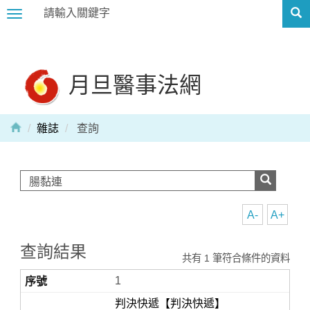
Toggle
navigation
月旦醫事法網
雜誌
查詢
A-
A+
查詢結果
共有 1 筆符合條件的資料
1
判決快遞【判決快遞】