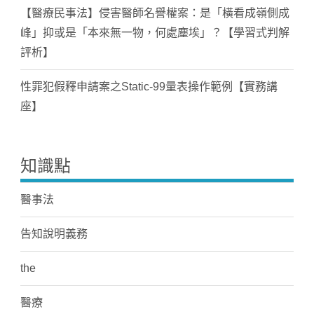
【醫療民事法】侵害醫師名譽權案：是「橫看成嶺側成
峰」抑或是「本來無一物，何處塵埃」？【學習式判解
評析】
性罪犯假釋申請案之Static-99量表操作範例【實務講
座】
知識點
醫事法
告知說明義務
the
醫療