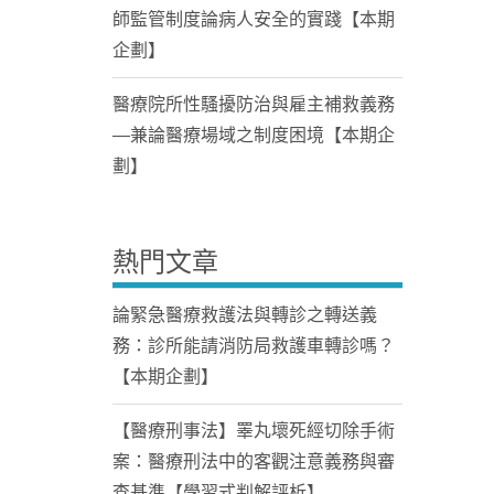
師監管制度論病人安全的實踐【本期
企劃】
醫療院所性騷擾防治與雇主補救義務
—兼論醫療場域之制度困境【本期企
劃】
熱門文章
論緊急醫療救護法與轉診之轉送義
務：診所能請消防局救護車轉診嗎？
【本期企劃】
【醫療刑事法】睪丸壞死經切除手術
案：醫療刑法中的客觀注意義務與審
查基準【學習式判解評析】