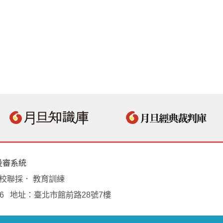
投審系統
學校聯採． 教育訓練
18496 地址：臺北市館前路28號7樓