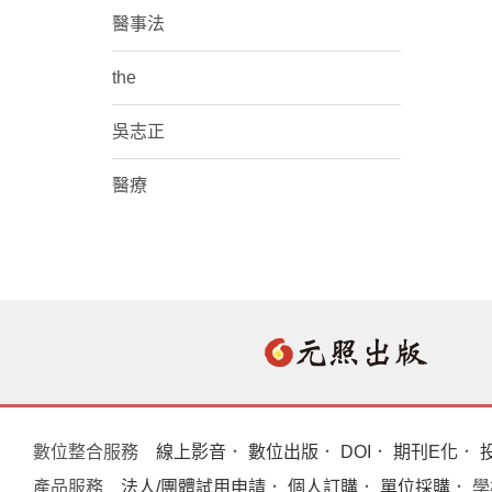
醫事法
the
吳志正
醫療
數位整合服務
線上影音
．
數位出版
．
DOI
．
期刊E化
．
產品服務
法人/團體試用申請
．
個人訂購
．
單位採購
． 