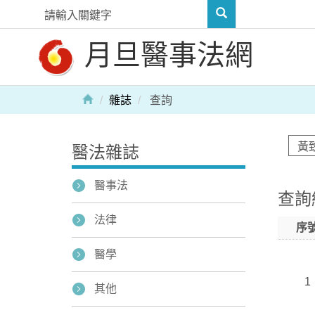
月旦醫事法網
雜誌
查詢
醫法雜誌
醫事法
查詢
法律
序
醫學
1
其他