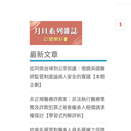
1
最新文章
Home
從同儕自律到公眾保護：借鏡英國醫
師監管制度論病人安全的實踐【本期
企劃】
非正規醫療詐欺案：非法執行醫療業
務及詐欺犯罪之被害繼承人賠償請求
權探討【學習式判解評析】
妨害名譽罪對醫事人員名譽權之保障