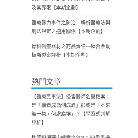
及其界限【本期企劃】
醫療暴力事件之防治—解析醫療法與
刑法規定之適用關係【本期企劃】
骨科醫療器材之商品責任—鈦合金鋼
板斷裂案評析【本期企劃】
熱門文章
【醫療民事法】侵害醫師名譽權案：
是「橫看成嶺側成峰」抑或是「本來
無一物，何處塵埃」？【學習式判解
評析】
性罪犯假釋申請案之Static-99量表操