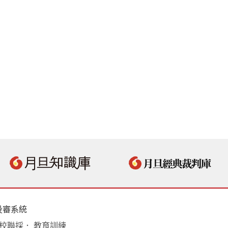
投審系統
學校聯採． 教育訓練