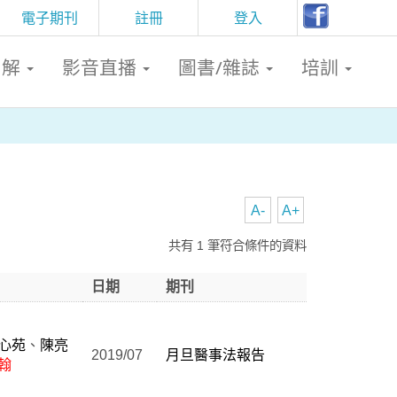
電子期刊
註冊
登入
判解
影音直播
圖書/雜誌
培訓
A-
A+
共有 1 筆符合條件的資料
日期
期刊
心苑
、
陳亮
2019/07
月旦醫事法報告
翰