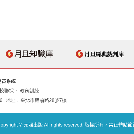
投審系統
學校聯採． 教育訓練
18496 地址：臺北市館前路28號7樓
opyright © 元照出版 All rights reserved. 版權所有，禁止轉貼