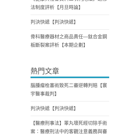
法制度評析【月旦時論】
判決快遞【判決快遞】
骨科醫療器材之商品責任—鈦合金鋼
板斷裂案評析【本期企劃】
熱門文章
腦腫瘤栓塞術致死二審逆轉判賠【寰
宇醫事裁判】
判決快遞【判決快遞】
【醫療刑事法】睪丸壞死經切除手術
案：醫療刑法中的客觀注意義務與審