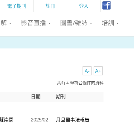
電子期刊
註冊
登入
判解
影音直播
圖書/雜誌
培訓
A-
A+
共有 4 筆符合條件的資料
日期
期刊
蘇崇閔
2025/02
月旦醫事法報告