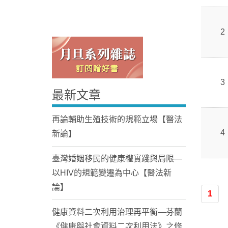
2
3
最新文章
Home
再論輔助生殖技術的規範立場【醫法
4
新論】
臺灣婚姻移民的健康權實踐與局限—
以HIV的規範變遷為中心【醫法新
論】
1
健康資料二次利用治理再平衡—芬蘭
《健康與社會資料二次利用法》之修