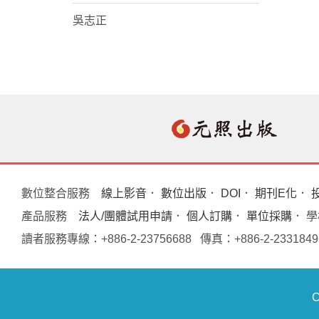
吳志正
數位整合服務
線上影音
．
數位出版
．
DOI
．
期刊E化
．
產品服務
法人/團體試用申請
．
個人訂購
．
單位採購
． 
讀者服務專線：+886-2-23756688 傳真：+886-2-233
C