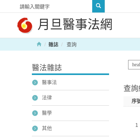
月旦醫事法網
雜誌
查詢
醫法雜誌
醫事法
查詢
法律
序
醫學
1
其他