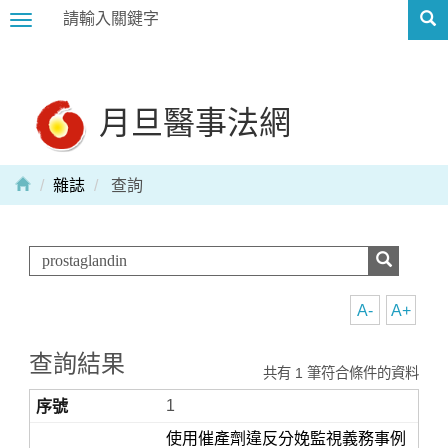
Toggle
navigation
月旦醫事法網
雜誌
查詢
A-
A+
查詢結果
共有 1 筆符合條件的資料
1
使用催產劑違反分娩監視義務事例