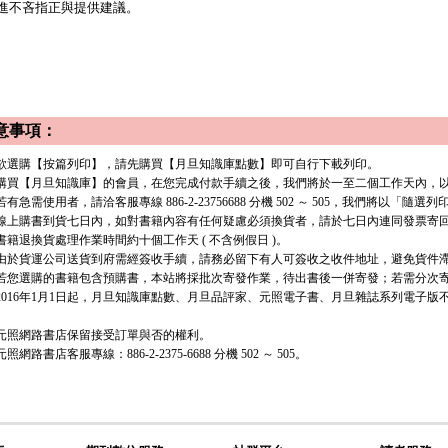
進不吝指正與提供建議。
意事項：
. 欲選購【按篇列印】，請先購買【月旦知識庫點數】即可自行下載列印。
. 購買【月旦知識庫】的會員，在您完成付款手續之後，我們將於一至二個工作天內，以 e
有急需使用者，請洽客服專線 886-2-23756688 分機 502 ～ 505，我們將以「隨選
. 線上購書到貨七日內，如對書籍內容有任何疑慮必須換貨者，請於七日內連同發票寄
. 書籍退換貨處理作業時間約十個工作天 ( 不含例假日 )。
. 由於貨運公司送貨到府需經簽收手續，請務必留下有人可簽收之收件地址，避免貨件
. 若您選購的書籍包含預購書，本站將採批次寄發作業，待出書後一併寄發；若需分次寄發
. 2016年1月1日起，月旦知識庫點數、月旦品評家、元照電子書、月旦雜誌系列電子
. 元照網路書店保留接受訂單與否的權利。
 元照網路書店客服專線：886-2-2375-6688 分機 502 ～ 505。