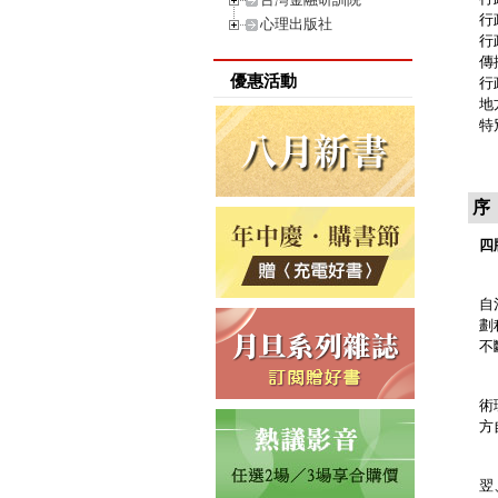
行
心理出版社
行
傳
優惠活動
行
地
特
序
四
地
自
劃
不
本
術
方
本
翌