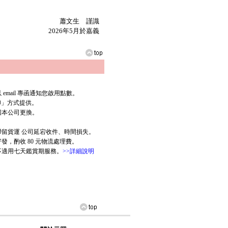
蕭文生 謹識
2026年5月於嘉義
mail 專函通知您啟用點數。
列印」方式提供。
回本公司更換。
滯留貨運 公司延宕收件、時間損失。
，酌收 80 元物流處理費。
版不適用七天鑑賞期服務。
>>詳細說明