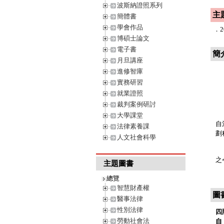
波斯納證照系列
主
簡體書
學會作品
．
博碩士論文
電子書
簡
月旦講座
進修智庫
實務研習
本
就業證照
裁判案例研討
地
大學課堂
自
法律素養課
劃
人文社會科學
此
之
主題圖書
總覽
智慧財產權
圖
醫事法律
性別法律
四
勞動社會法
自