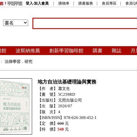
登入‧加入會員
|
購物車
|
購書服務
|
會員專區
|
會員Q
書館
波斯納推薦
創新學習咖啡館
購書
雜誌
月
：
法律學習．研究
地方自治法基礎理論與實務
【作 者】
蕭文生
【書 號】
5C259RD
【出版社】
元照出版公司
【出 版】
2026/07
【版 次】
4
【ISBN/ISSN】978-626-369-452-1
【定 價】
600
元
【特 價】
540
元