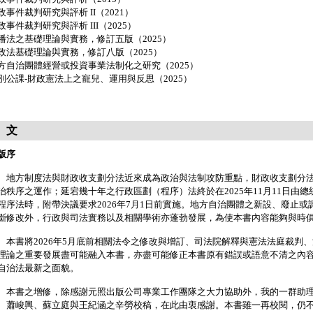
政事件裁判研究與評析 II（2021）
政事件裁判研究與評析 III（2025）
播法之基礎理論與實務，修訂五版（2025）
政法基礎理論與實務，修訂八版（2025）
方自治團體經營或投資事業法制化之研究（2025）
別公課-財政憲法上之寵兒、運用與反思（2025）
 文
版序
方制度法與財政收支劃分法近來成為政治與法制攻防重點，財政收支劃分法2
治秩序之運作；延宕幾十年之行政區劃（程序）法終於在2025年11月11日由
程序法時，附帶決議要求2026年7月1日前實施。地方自治團體之新設、廢止
斷修改外，行政與司法實務以及相關學術亦蓬勃發展，為使本書內容能夠與時
書將2026年5月底前相關法令之修改與增訂、司法院解釋與憲法法庭裁判
理論之重要發展盡可能融入本書，亦盡可能修正本書原有錯誤或語意不清之內
自治法最新之面貌。
書之增修，除感謝元照出版公司專業工作團隊之大力協助外，我的一群助理
、蕭峻輿、蘇立庭與王紀涵之辛勞校稿，在此由衷感謝。本書雖一再校閱，仍