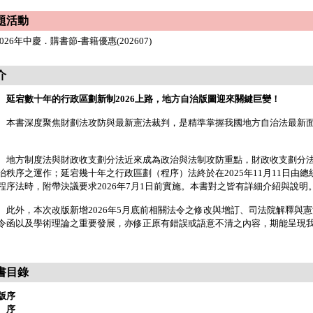
題活動
2026年中慶．購書節-書籍優惠(202607)
介
延宕數十年的行政區劃新制2026上路，地方自治版圖迎來關鍵巨變！
書深度聚焦財劃法攻防與最新憲法裁判，是精準掌握我國地方自治法最新面
方制度法與財政收支劃分法近來成為政治與法制攻防重點，財政收支劃分法2
治秩序之運作；延宕幾十年之行政區劃（程序）法終於在2025年11月11日由
程序法時，附帶決議要求2026年7月1日前實施。本書對之皆有詳細介紹與說明
外，本次改版新增2026年5月底前相關法令之修改與增訂、司法院解釋與
令函以及學術理論之重要發展，亦修正原有錯誤或語意不清之內容，期能呈現
書目錄
版序
 序