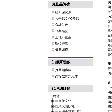
現
月旦品評家
國
考
經典深化課
內
大學課堂/私慕課
交
會計財稅
台
雲
企業經營
嘉
土地不動產
嘉
數位經濟
嘉
最新講座
嘉
臺
知識庫點數
學
臺
月旦知識庫
德
高等教育知識庫
著
中
代理總經銷
國
總覽
國
來勝文化
國
政大出版社
國
行
台灣金融研訓院