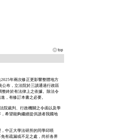
025年兩次修正更影響整體地方
總統公布，立法院於三讀通過行政區
或調整終於有法律上之依據。除法令
俱進，有修訂本書之必要。
、法院裁判、行政機關之令函以及學
容，希望能夠繼續提供讀者我國地
，中正大學法研所的同學邱喨
不免有疏漏或不足之處，尚祈各界