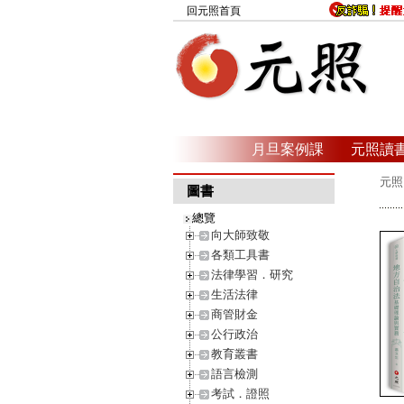
回元照首頁
月旦案例課
元照讀
元照
圖書
總覽
向大師致敬
各類工具書
法律學習．研究
生活法律
商管財金
公行政治
教育叢書
語言檢測
考試．證照