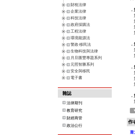
財稅法律
．
企業法律
第
科技法律
第
政府採購法
第
工程法律
第
環境能源法
．
警政‧移民法
第
生物科技與法律
第
月旦匯豐專題系列
元照智勝系列
．
安全與移民
第
電子書
第
第
雜誌
．
第
法律期刊
教育研究
財經商管
作
政治公行
蕭