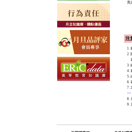
先
注
1
2
若
3
4
5
6
7
<<
8
9.