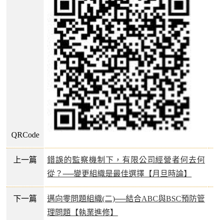
QRCode
上一篇
錯誤的監察機制下，有限公司經營者何去何
從？──變更組織是最佳選擇【月旦時論】
下一篇
邁向零問題組織(二)──結合ABC與BSC預防管
理問題【執業進修】