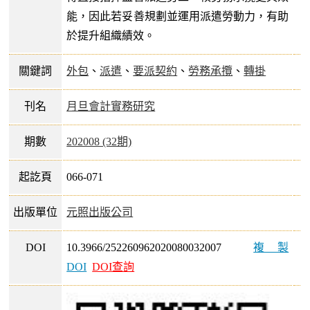
能，因此若妥善規劃並運用派遣勞動力，有助
於提升組織績效。
關鍵詞
外包
、
派遣
、
要派契約
、
勞務承攬
、
轉掛
刊名
月旦會計實務研究
期數
202008 (32期)
起訖頁
066-071
出版單位
元照出版公司
DOI
10.3966/252260962020080032007
複製
DOI
DOI查詢