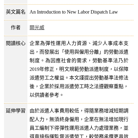
英文篇名
An Introduction to New Labor Dispatch Law
作者
闕光威
閱讀核心
企業為彈性運用人力資源、減少人事成本支
出，而發展出「使用與僱用分離」的勞動派遣
制度。為因應社會的需求，勞動基準法乃於
2019年修正，明文規範勞動派遣制度，以保障
派遣勞工之權益。本文謹提出勞動基準法修法
後，企業於採用派遣勞工時之法遵觀察重點，
以供讀者參考。
延伸學習
由於派遣人事費用較低，得隨業務增減短期調
配人力，無須終身僱用，企業在無法增加現行
員工編制下得彈性運用派遣人力處理業務，並
得直接指揮監督派遣勞工，較勞務承攬更具效