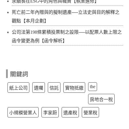
永續長在ESG中的角色與職責【執業進修】
死亡前二年內贈與的擬制遺產──立法史與目的解釋之
觀點【本月企劃】
公司法第198條累積投票制之設限──以配票人數上限之
函令變更為例【函令解析】
關鍵詞
the
紙上公司
遺囑
信託
實物抵繳
房地合一稅
小規模營業人
李家蔚
遺產稅
營業稅