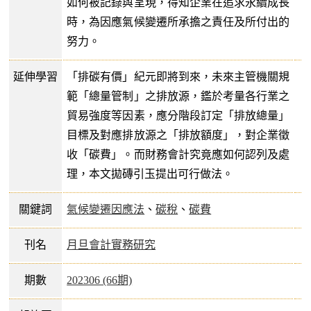
如何被記錄與呈現，得知企業在追求永續成長
時，為因應氣候變遷所承擔之責任及所付出的
努力。
延伸學習
「排碳有價」紀元即將到來，未來主管機關規
範「總量管制」之排放源，鑑於考量各行業之
貿易強度等因素，應分階段訂定「排放總量」
目標及對應排放源之「排放額度」，對企業徵
收「碳費」。而財務會計究竟應如何認列及處
理，本文拋磚引玉提出可行做法。
關鍵詞
氣候變遷因應法
、
碳稅
、
碳費
刊名
月旦會計實務研究
期數
202306 (66期)