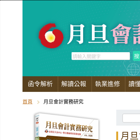
函令解析
解讀公報
執業進修
讀
首頁
月旦會計實務研究
月旦會