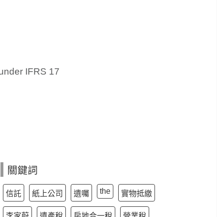
s under IFRS 17
關鍵詞
the
信託
紙上公司
遺囑
實物抵繳
李家蔚
遺產稅
房地合一稅
營業稅