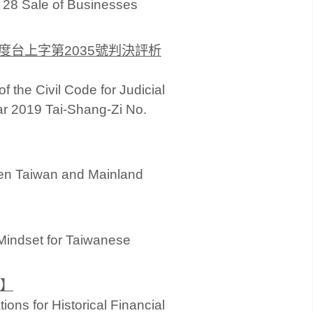
e 28 Sale of Businesses
度台上字第2035號判決評析
f the Civil Code for Judicial
ar 2019 Tai-Shang-Zi No.
een Taiwan and Mainland
Mindset for Taiwanese
】
ons for Historical Financial