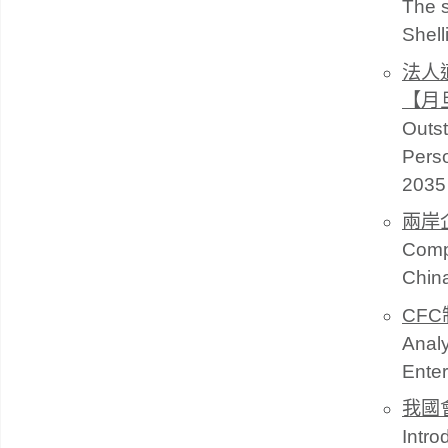
The s
Shel
法人
【月
Outst
Perso
2035
兩岸
Compa
Chin
CF
Anal
Enter
我國
Intro