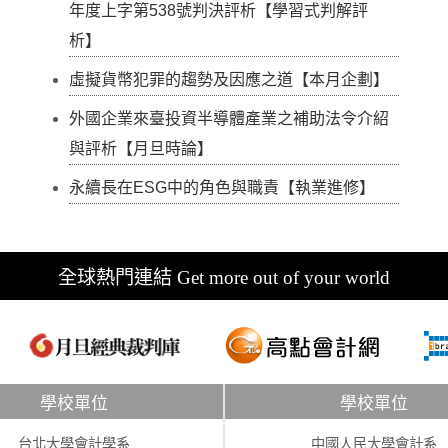
年度上字第538號判決評析【學習式判解評
析】
虛擬貨幣犯罪的趨勢及因應之道【本月企劃】
外國企業來臺投資半導體產業之補助法令介紹
與評析【月旦時論】
永續長在ESG中的角色與職責【執業進修】
全球熱門連結 Get more out of your world
學校單位
學校單位
台北大學會計學系
中國人民大學會計系