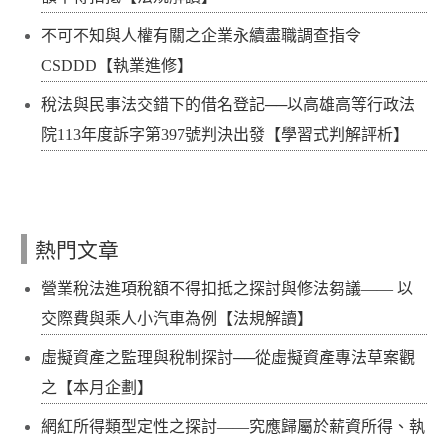
不可不知與人權有關之企業永續盡職調查指令
CSDDD【執業進修】
稅法與民事法交錯下的借名登記──以高雄高等行政法
院113年度訴字第397號判決出發【學習式判解評析】
熱門文章
營業稅法進項稅額不得扣抵之探討與修法芻議—— 以
交際費與乘人小汽車為例【法規解讀】
虛擬資產之監理與稅制探討──從虛擬資產專法草案觀
之【本月企劃】
網紅所得類型定性之探討——究應歸屬於薪資所得、執