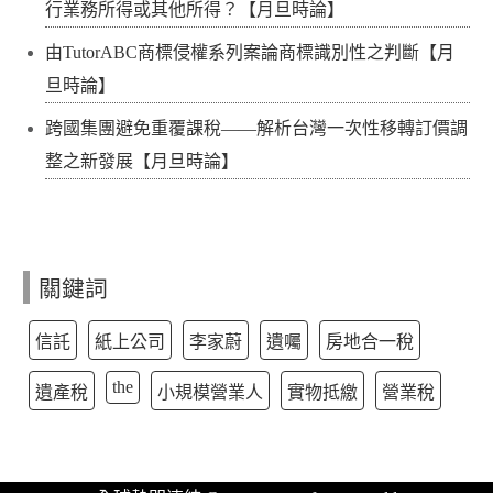
行業務所得或其他所得？【月旦時論】
由TutorABC商標侵權系列案論商標識別性之判斷【月
旦時論】
跨國集團避免重覆課稅——解析台灣一次性移轉訂價調
整之新發展【月旦時論】
關鍵詞
信託
紙上公司
李家蔚
遺囑
房地合一稅
the
遺產稅
小規模營業人
實物抵繳
營業稅