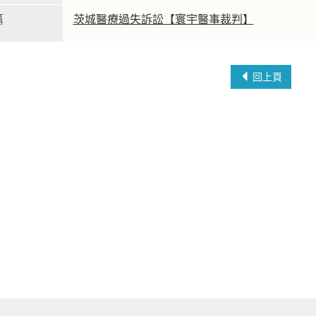
篇
茨城醫療過失訴訟【寰宇醫事裁判】
回上頁