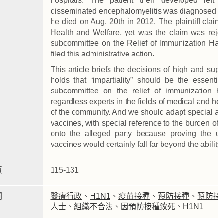
hospitals. The patient then developed left
disseminated encephalomyelitis was diagnosed b
he died on Aug. 20th in 2012. The plaintiff claim
Health and Welfare, yet was the claim was rej
subcommittee on the Relief of Immunization Haz
filed this administrative action.
This article briefs the decisions of high and s
holds that “impartiality” should be the essen
subcommittee on the relief of immunization
regardless experts in the fields of medical and
of the community. And we should adapt special ad
vaccines, with special reference to the burden 
onto the alleged party because proving th
vaccines would certainly fall far beyond the abilit
頁
115-131
詞
醫療行政
、
H1N1
、
疫苗接種
、
預防接種
、
預防
人士
、
組織不合法
、
因預防接種致死
、
H1N1