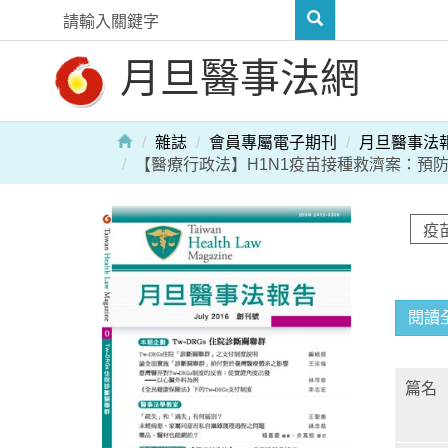
月旦醫事法網
雜誌
會員專屬電子期刊
月旦醫事法
【醫療行政法】H1N1疫苗接種救濟案：預
閱讀
篇名