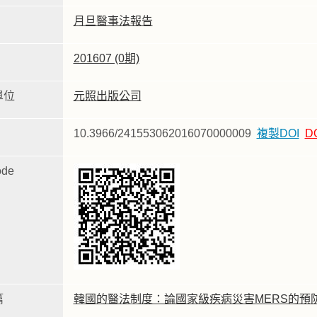
月旦醫事法報告
201607 (0期)
單位
元照出版公司
10.3966/241553062016070000009
複製DOI
D
de
篇
韓國的醫法制度：論國家級疾病災害MERS的預