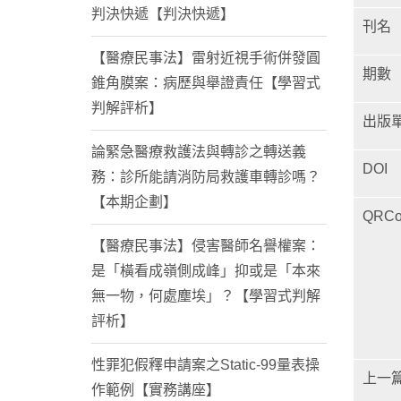
判決快遞【判決快遞】
刊名
【醫療民事法】雷射近視手術併發圓
期數
錐角膜案：病歷與舉證責任【學習式
判解評析】
出版
論緊急醫療救護法與轉診之轉送義
DOI
務：診所能請消防局救護車轉診嗎？
【本期企劃】
QRCo
【醫療民事法】侵害醫師名譽權案：
是「橫看成嶺側成峰」抑或是「本來
無一物，何處塵埃」？【學習式判解
評析】
性罪犯假釋申請案之Static-99量表操
上一
作範例【實務講座】