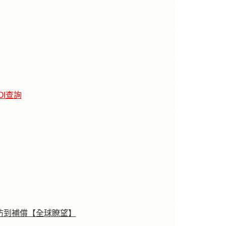
OI查詢
防到補償【全球瞭望】