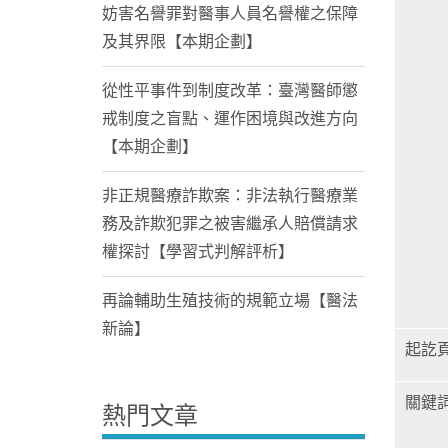
妨害名譽罪對醫事人員名譽權之保障
及其界限【本期企劃】
從性平事件到制度改革：臺灣醫師懲
戒制度之盲點、運作困境與改進方向
【本期企劃】
非正規醫療詐欺案：非法執行醫療業
務及詐欺犯罪之被害繼承人賠償請求
權探討【學習式判解評析】
再論輔助生殖技術的規範立場【醫法
新論】
起訖
關鍵
熱門文章