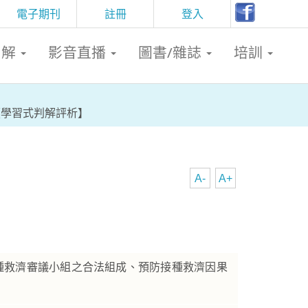
電子期刊
註冊
登入
判解
影音直播
圖書/雜誌
培訓
【學習式判解評析】
A-
A+
接種救濟審議小組之合法組成、預防接種救濟因果