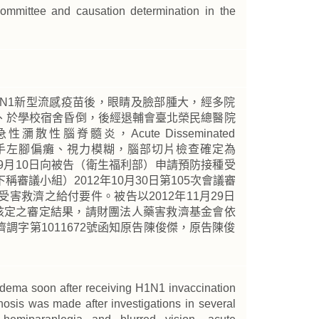
mmittee and causation determination in the
種H1N1新型流感疫苗後，眼睛及臉部腫大，經多院
、於學校宿舍昏倒，後經退輔會臺北榮民總醫院
性腦脊髓炎，Acute Disseminated
，發生左手左腳偏癱、視力模糊，腦部切片檢查確定為
2年9月10日向被告（衛生福利部）申請預防接種受
審議小組）2012年10月30日第105次會議審
害救濟之給付要件。被告以2012年11月29日
）送核定之審定結果，請財團法人藥害救濟基金會依
濟調字第1011672號函知原告陳俊傑，原告陳俊
 edema soon after receiving H1N1 invaccination
nosis was made after investigations in several