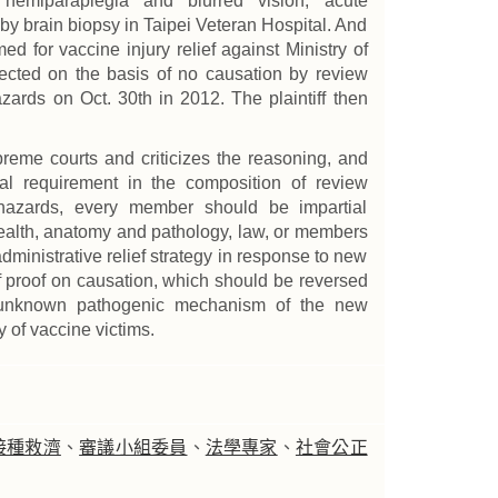
 hemiparaplegia and blurred vision, acute
y brain biopsy in Taipei Veteran Hospital. And
ed for vaccine injury relief against Ministry of
ected on the basis of no causation by review
ards on Oct. 30th in 2012. The plaintiff then
upreme courts and criticizes the reasoning, and
tial requirement in the composition of review
 hazards, every member should be impartial
 health, anatomy and pathology, law, or members
ministrative relief strategy in response to new
of proof on causation, which should be reversed
e unknown pathogenic mechanism of the new
y of vaccine victims.
接種救濟
、
審議小組委員
、
法學專家
、
社會公正