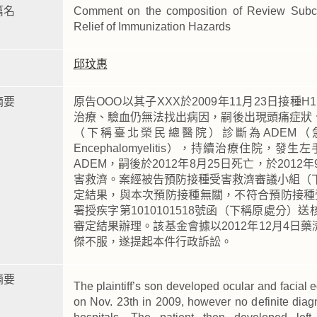
篇名
Comment on the composition of Review Subco
Relief of Immunization Hazards
邱玟惠
摘要
原告OOO以其子XXX於2009年11月23日接
治療、驗血仍無法找出病因，嗣後出現頭痛症狀
（下稱臺北榮民總醫院）診斷為ADEM（急性瀰散
Encephalomyelitis），持續治療住院
ADEM，嗣後於2012年8月25日死亡，於201
害救濟。案經被告預防接種受害救濟審議小組（下稱
定結果，與本次預防接種無關，不符合預防接種受
署授疾字第1010101518號函（下稱原處分
審定結果辦理。該基金會據以2012年12月4日藥
傑不服，遂提起本件行政訴訟。
摘要
The plaintiff’s son developed ocular and facial
on Nov. 23th in 2009, however no definite diag