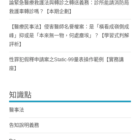
論緊急醫療救護法與轉診之轉送義務：診所能請消防局
救護車轉診嗎？【本期企劃】
【醫療民事法】侵害醫師名譽權案：是「橫看成嶺側成
峰」抑或是「本來無一物，何處塵埃」？【學習式判解
評析】
性罪犯假釋申請案之Static-99量表操作範例【實務講
座】
知識點
醫事法
告知說明義務