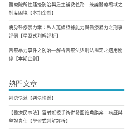
醫療院所性騷擾防治與雇主補救義務—兼論醫療場域之
制度困境【本期企劃】
病房醫療暴力案：私人蒐證證據能力與醫療暴力之刑事
評價【學習式判解評析】
醫療暴力事件之防治—解析醫療法與刑法規定之適用關
係【本期企劃】
熱門文章
判決快遞【判決快遞】
【醫療民事法】雷射近視手術併發圓錐角膜案：病歷與
舉證責任【學習式判解評析】