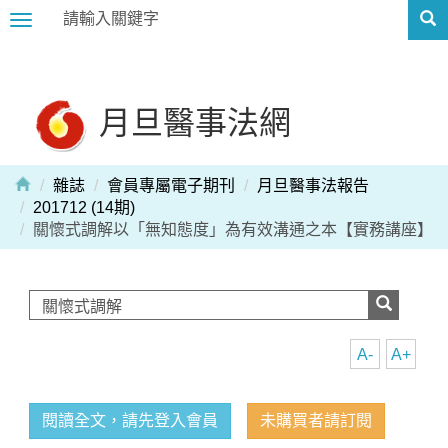
Toggle
navigation
月旦醫事法網
雜誌
會員專屬電子期刊
月旦醫事法報告
201712 (14期)
關懷式調解以「無知態度」為有效溝通之本【實務講座】
A-
A+
閱讀全文，請先登入會員
未購買者請訂閱