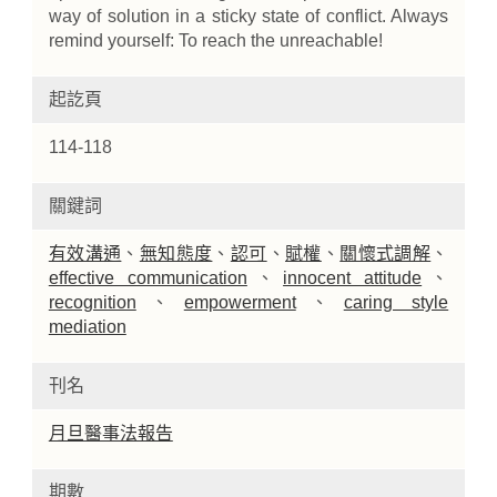
way of solution in a sticky state of conflict. Always
remind yourself: To reach the unreachable!
起訖頁
114-118
關鍵詞
有效溝通
、
無知態度
、
認可
、
賦權
、
關懷式調解
、
effective communication
、
innocent attitude
、
recognition
、
empowerment
、
caring style
mediation
刊名
月旦醫事法報告
期數