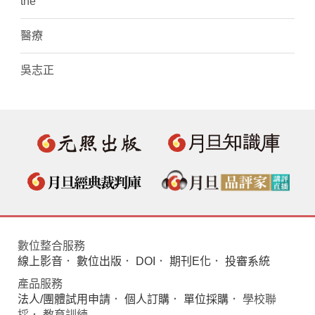
the
醫療
吳志正
數位整合服務
線上影音
．
數位出版
．
DOI
．
期刊E化
．
投審系統
產品服務
法人/團體試用申請
．
個人訂購
．
單位採購
． 學校聯
採． 教育訓練