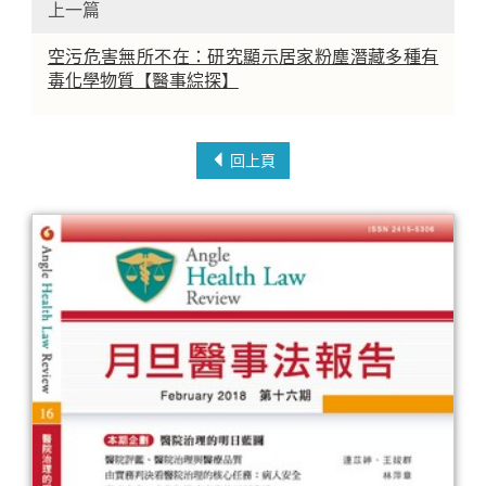
上一篇
空污危害無所不在：研究顯示居家粉塵潛藏多種有
毒化學物質【醫事綜探】
回上頁