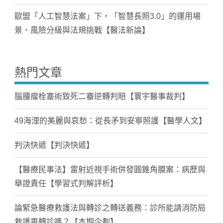
歐盟「人工智慧法案」下，「智慧長照3.0」的運用場
景、風險分級與法規挑戰【醫法新論】
熱門文章
腦腫瘤栓塞術致死二審逆轉判賠【寰宇醫事裁判】
49海浬的美麗與哀愁：從長矛到安寧照護【醫學人文】
判決快遞【判決快遞】
【醫療民事法】雷射近視手術併發圓錐角膜案：病歷與
舉證責任【學習式判解評析】
論緊急醫療救護法與轉診之轉送義務：診所能請消防局
救護車轉診嗎？【本期企劃】