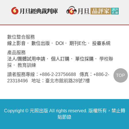
數位整合服務
線上影音
．
數位出版
．
DOI
．
期刊E化
．
投審系統
產品服務
法人/團體試用申請
．
個人訂購
．
單位採購
． 學校聯
採． 教育訓練
讀者服務專線：+886-2-23756688 傳真：+886-2-
TOP
23318496 地址：臺北市館前路28號7樓
Copyright © 元照出版 All rights reserved. 版權所有，禁止轉
貼節錄