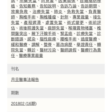
病
、
用藥失當
、
同意書
、
因果關係
、
自體脂肪移
植
、
告知義務
、
告知說明
、
告訴乃論
、
告訴期間
、
放棄急救
、
治療失當
、
肺炎
、
急救失當
、
負責醫
師
、
胸椎手術
、
胸椎腫瘤
、
針劑
、
專業裁量
、
接生
失當
、
產程遲滯
、
處置失當
、
術式變更
、
術前評
估
、
術後照護失當
、
麻醉失當
、
喉嚨異物堵塞
、
椎
間盤突出
、
腋下汗腺手術
、
腎盂癌
、
診療失當
、
診
斷錯誤
、
感染
、
腦性麻痺
、
腰椎手術
、
過度醫療
、
緩和醫療
、
調解
、
整脊
、
篡改病歷
、
舉證責任
、
轉
院失當
、
轉診
、
醫材污染
、
醫師請假
、
醫療行為責
任
、
醫療專業裁量
刊名
月旦醫事法報告
期數
201802 (16期)