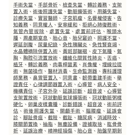
手術失當
、
手部骨折
、
檢查失當
、
轉診義務
、
支架
置入術
、
術後照護失當
、
動脈擴張術
、
用藥失當
、
診療失當
、
實習醫師
、
子宮肌瘤
、
名譽權侵害
、
告
知義務
、
同意權人
、
安寧緩和
、
拒絕心肺復甦術
、
氣管內管拔除
、
處置失當
、
處置前評估
、
喉頭水
腫
、
周產期窒息
、
胎心音
、
胎兒窘迫
、
照護不當
、
遲延剖腹
、
尿量紀錄
、
急性胰臟炎
、
急性腎衰竭
、
水晶體摘除併置入術
、
黃斑部皺褶
、
皮下氣腫
、
氣
胸
、
胸腔引流置放術
、
纖維化間質性肺炎
、
舌癌
、
植牙
、
轉診義務
、
肉毒桿菌素
、
肖像權
、
埋線拉提
術
、
無菌操作
、
醫材消毒
、
生命監測器
、
專科護理
師業務
、
鼻胃管置入
、
同意書
、
韌帶重建手術
、
舉
證責任
、
心律調節器置入術
、
心導管
、
病人安全
、
機構責任
、
子宮外孕
、
延誤診斷
、
超音波
、
心導管
支架置放術
、
冠狀動脈氣球擴張術
、
冠狀動脈粥樣
硬化
、
卵巢皮樣囊腫
、
診斷錯誤
、
超音波
、
術前評
估
、
術後照護失當
、
開顱手術
、
腦膜瘤
、
延誤會
診
、
腳趾骨疽
、
截肢
、
截趾
、
糖尿病
、
消滅時效
、
膝關節置換
、
抽脂
、
無塵設備
、
證據取捨
、
肱骨骨
折
、
延誤治療
、
橈神經損傷
、
胎心音
、
胎盤早期剝