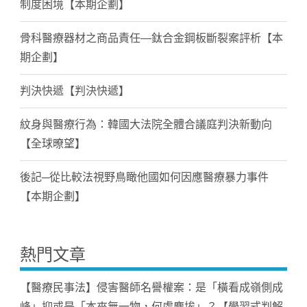
制度困境【本期企劃】
骨科醫療器材之商品責任—鈦合金鋼板斷裂案評析【本
期企劃】
判決快遞【判決快遞】
紋身與醫療行為：韓國大法院全體合議庭判決新動向
【全球暸望】
後記─從比較法視野鳥瞰他國如何因應醫療暴力事件
【本期企劃】
熱門文章
【醫療民事法】侵害醫師名譽權案：是「橫看成嶺側成
峰」抑或是「本來無一物，何處塵埃」？【學習式判解