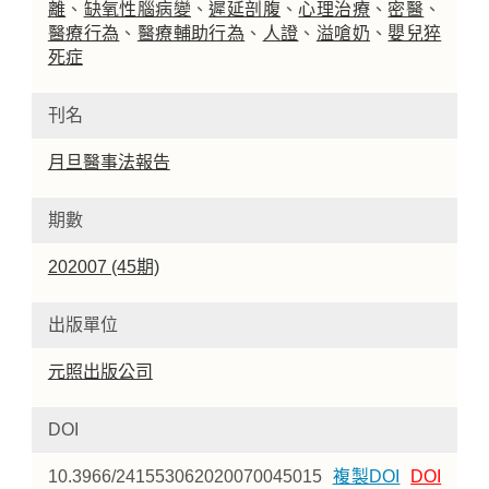
離
、
缺氧性腦病變
、
遲延剖腹
、
心理治療
、
密醫
、
醫療行為
、
醫療輔助行為
、
人證
、
溢嗆奶
、
嬰兒猝
死症
刊名
月旦醫事法報告
期數
202007 (45期)
出版單位
元照出版公司
DOI
10.3966/241553062020070045015
複製DOI
DOI