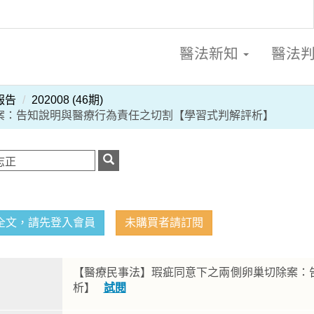
醫法新知
醫法
報告
202008 (46期)
案：告知說明與醫療行為責任之切割【學習式判解評析】
全文，請先登入會員
未購買者請訂閱
【醫療民事法】瑕疵同意下之兩側卵巢切除案：
析】
試閱