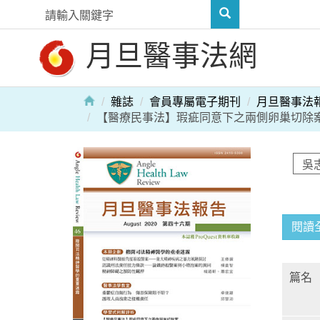
月旦醫事法網
雜誌
會員專屬電子期刊
月旦醫事法
【醫療民事法】瑕疵同意下之兩側卵巢切除
閱讀
篇名