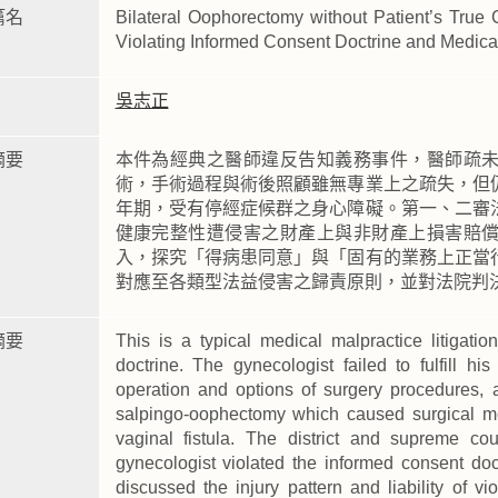
篇名
Bilateral Oophorectomy without Patient’s True 
Violating Informed Consent Doctrine and Medica
吳志正
摘要
本件為經典之醫師違反告知義務事件，醫師疏
術，手術過程與術後照顧雖無專業上之疏失，但
年期，受有停經症候群之身心障礙。第一、二審
健康完整性遭侵害之財產上與非財產上損害賠
入，探究「得病患同意」與「固有的業務上正當
對應至各類型法益侵害之歸責原則，並對法院判
摘要
This is a typical medical malpractice litigati
doctrine. The gynecologist failed to fulfill hi
operation and options of surgery procedures, a
salpingo-oophectomy which caused surgical m
vaginal fistula. The district and supreme co
gynecologist violated the informed consent doc
discussed the injury pattern and liability of v