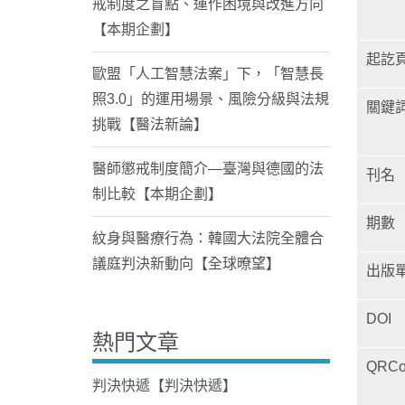
戒制度之盲點、運作困境與改進方向
【本期企劃】
起訖
歐盟「人工智慧法案」下，「智慧長
照3.0」的運用場景、風險分級與法規
關鍵
挑戰【醫法新論】
醫師懲戒制度簡介—臺灣與德國的法
刊名
制比較【本期企劃】
期數
紋身與醫療行為：韓國大法院全體合
議庭判決新動向【全球暸望】
出版
DOI
熱門文章
QRCo
判決快遞【判決快遞】