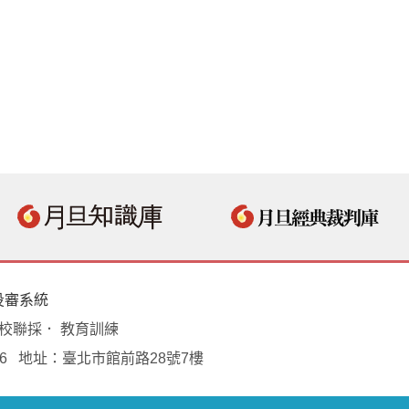
投審系統
學校聯採． 教育訓練
18496 地址：臺北市館前路28號7樓