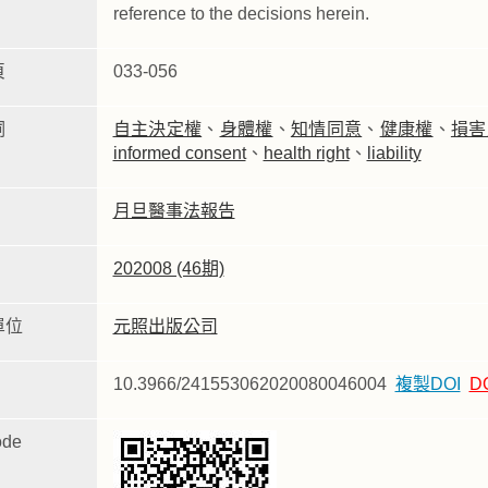
reference to the decisions herein.
頁
033-056
詞
自主決定權
、
身體權
、
知情同意
、
健康權
、
損害
informed consent
、
health right
、
liability
月旦醫事法報告
202008 (46期)
單位
元照出版公司
10.3966/241553062020080046004
複製DOI
D
de