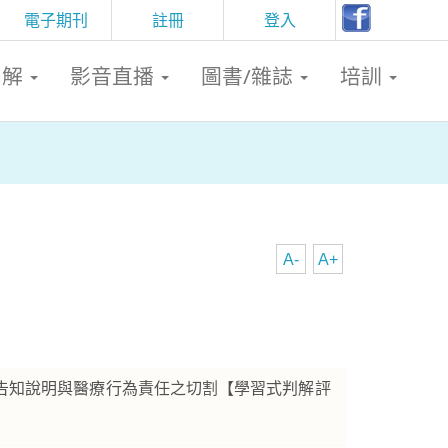
電子期刊
註冊
登入
判解
影音直播
圖書/雜誌
培訓
A-
A+
告知說明與醫療行為責任之切割【學習式判解評