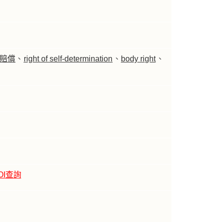
賠償
、
right of self-determination
、
body right
、
OI查詢