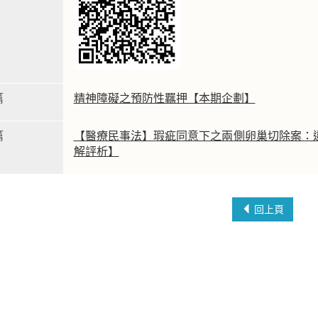
篇
精神障礙之預防性羈押【本期企劃】
篇
【醫療民事法】瑕疵同意下之兩側卵巢切除案：
解評析】
回上頁