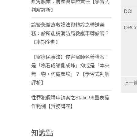
錐角膜案：病歷與舉證責任【學習式
判解評析】
DOI
論緊急醫療救護法與轉診之轉送義
QRCo
務：診所能請消防局救護車轉診嗎？
【本期企劃】
【醫療民事法】侵害醫師名譽權案：
是「橫看成嶺側成峰」抑或是「本來
無一物，何處塵埃」？【學習式判解
評析】
上一
性罪犯假釋申請案之Static-99量表操
作範例【實務講座】
知識點