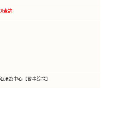
OI查詢
防治法為中心【醫事綜探】