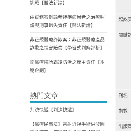
挑戰【醫法新論】
由實務案例論精神疾病患者之治療照
起訖
護與刑事過失責任【醫法新論】
關鍵
非正規醫療詐欺案：非正規醫療產品
詐欺之損害賠償【學習式判解評析】
論醫療院所霸凌防治之雇主責任【本
期企劃】
熱門文章
刊名
判決快遞【判決快遞】
期數
【醫療民事法】雷射近視手術併發圓
出版