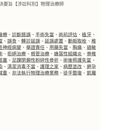
判決要旨【涉訟科別】物理治療師
醫療
、
診斷錯誤
、
手術失當
、
術前評估
、
植牙
、
當
、
誤食
、
轉診延誤
、
延誤處置
、
動脈取栓
、
椎
性神經病變
、
舉證責任
、
用藥失當
、
胸痛
、
過敏
術
、
拒絕治療
、
根管治療
、
蜂窩性組織炎
、
脊椎
阻塞
、
足踝閉鎖性粉碎性骨折
、
術後照護失當
、
染
、
清潔消毒不當
、
護理之家
、
病歷塗改
、
避孕
減重
、
非法執行物理治療業務
、
徒手整復
、
凱羅