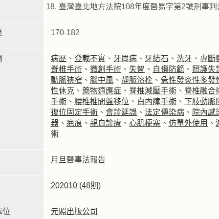
臺灣臺北地方法院108年度醫易字第2號刑事
頁
170-182
詞
病歷
、
登載不實
、
牙周病
、
牙結石
、
洗牙
、
專斷
脊椎手術
、
微創手術
、
失智
、
自傷防範
、
照護失
動脈狹窄
、
腦中風
、
靜脈溶栓
、
急性發炎性多發
性休克
、
藥物適應症
、
脊椎減壓手術
、
脊椎融合
手術
、
腰椎椎間盤移位
、
白內障手術
、
下肢動脈
復位固定手術
、
會診延誤
、
法定傳染病
、
院內感
器
、
疤痕
、
親自診療
、
心肌梗塞
、
仿單外使用
、
術
月旦醫事法報告
202010 (48期)
單位
元照出版公司