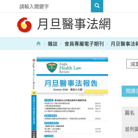
月旦醫事法網
雜誌
會員專屬電子期刊
月旦醫事法
閱讀
篇名
並列