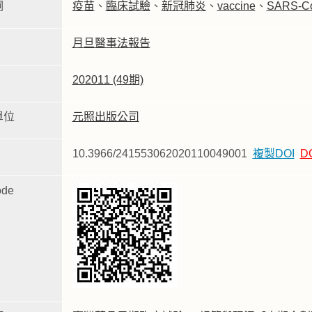
詞
疫苗
、
臨床試驗
、
新冠肺炎
、
vaccine
、
SARS-C
月旦醫事法報告
202011 (49期)
單位
元照出版公司
10.3966/241553062020110049001
複製DOI
D
de