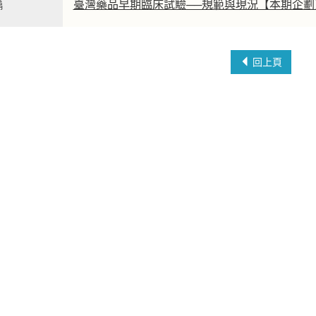
篇
臺灣藥品早期臨床試驗──規範與現況【本期企劃
回上頁