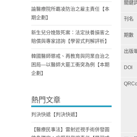
關鍵
論醫療院所霸凌防治之雇主責任【本
期企劃】
刊名
新生兒分娩致死案：法定扶養損害之
期數
賠償與專家諮詢【學習式判解評析】
出版
韓國醫師懲戒、再教育與同業自治之
困局—以醫師大罷工衝突為例【本期
DOI
企劃】
QRCo
熱門文章
判決快遞【判決快遞】
【醫療民事法】雷射近視手術併發圓