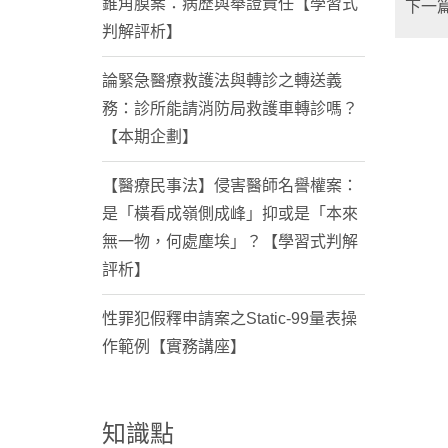
錐角膜案：病歷與舉證責任【學習式
下一
判解評析】
論緊急醫療救護法與轉診之轉送義
務：診所能請消防局救護車轉診嗎？
【本期企劃】
【醫療民事法】侵害醫師名譽權案：
是「橫看成嶺側成峰」抑或是「本來
無一物，何處塵埃」？【學習式判解
評析】
性罪犯假釋申請案之Static-99量表操
作範例【實務講座】
知識點