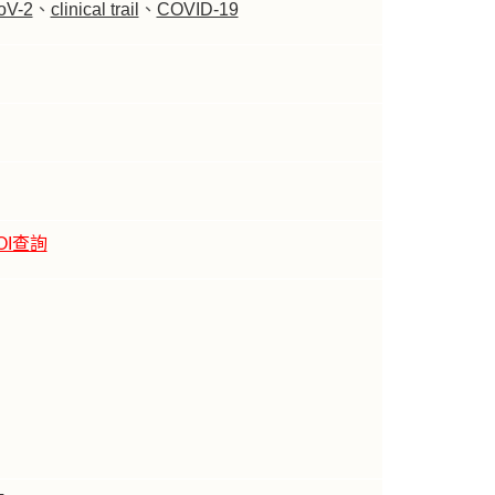
oV-2
、
clinical trail
、
COVID-19
OI查詢