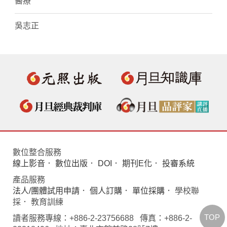
醫療
吳志正
數位整合服務
線上影音
．
數位出版
．
DOI
．
期刊E化
．
投審系統
產品服務
法人/團體試用申請
．
個人訂購
．
單位採購
． 學校聯
採． 教育訓練
TOP
讀者服務專線：+886-2-23756688 傳真：+886-2-