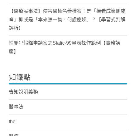
【醫療民事法】侵害醫師名譽權案：是「橫看成嶺側成
峰」抑或是「本來無一物，何處塵埃」？【學習式判解
評析】
性罪犯假釋申請案之Static-99量表操作範例【實務講
座】
知識點
告知說明義務
醫事法
the