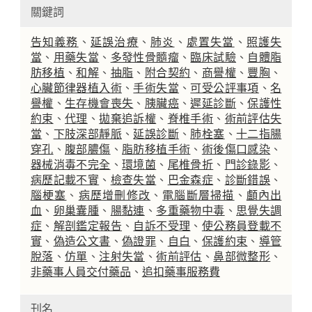
關鍵詞
告知義務
、
延誤治療
、
肺炎
、
處置失當
、
照護失
當
、
用藥失當
、
多發性骨髓瘤
、
臨床試驗
、
自體脂
肪移植
、
和解
、
抽脂
、
附合契約
、
商譽權
、
豐胸
、
心臟節律器植入術
、
手術失當
、
可受公評事項
、
名
譽權
、
生存機會喪失
、
胰臟癌
、
遲延診斷
、
保護性
約束
、
代理
、
拋棄追訴權
、
脊椎手術
、
術前評估失
當
、
下肢深部靜脈
、
延誤診斷
、
肺栓塞
、
十二指腸
穿孔
、
腹部膿傷
、
脂肪移植手術
、
術後傷口感染
、
器械消毒不完全
、
環境菌
、
尾椎骨折
、
門診錄影
、
病歷記載不實
、
檢查失當
、
巴金森症
、
診斷錯誤
、
腦梗塞
、
病歷增刪修改
、
電腦斷層掃描
、
顱內出
血
、
卵巢囊腫
、
腸黏連
、
多重藥物中毒
、
思覺失調
症
、
解剖鑑定報告
、
自訴不受理
、
使公務員登載不
實
、
偽造公文書
、
偽證罪
、
自白
、
保護約束
、
導管
脫落
、
仿單
、
注射失當
、
術前評估
、
鼻部微整形
、
非藥事人員交付藥品
、
追扣藥事服務費
刊名