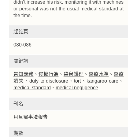
didn’t increase his risk, monitoring it with machines
or personal was not the usual medical standard at
the time.
起訖頁
080-086
關鍵詞
告知義務
、
侵權行為
、
袋鼠護理
、
醫療水準
、
醫療
過失
、
duty to disclosure
、
tort
、
kangaroo care
、
medical standard
、
medical negligence
刊名
月旦醫事法報告
期數