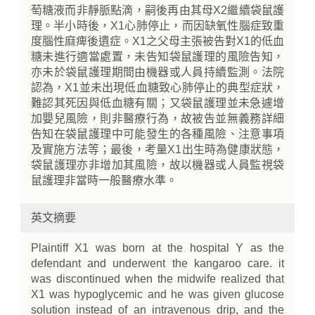
萄糖液而非靜脈點滴，嗣後再由其母X2繼續袋鼠護
理。半小時後，X1心肺停止，而因缺氧性腦症致重
度腦性麻痺後遺症。X1之父母主張被告對X1的低血
糖未進行適當處置，未告知袋鼠護理的風險告知，
亦未於袋鼠護理期間由機器或人員持續監測。法院
認為，X1並未出現低血糖致心肺停止的典型症狀，
難認其死因與低血糖有關；又袋鼠護理並未急遽增
加嬰兒風險，則非醫療行為，故被告並無義務詳細
告知在袋鼠護理中可能發生的各種風險、注意事項
及實施方法等；最後，考量X1出生時為健康狀態，
袋鼠護理亦非增加其風險，故以機器或人員監視袋
鼠護理非當時一般醫療水準。
英文摘要
Plaintiff X1 was born at the hospital Y as the
defendant and underwent the kangaroo care. it
was discontinued when the midwife realized that
X1 was hypoglycemic and he was given glucose
solution instead of an intravenous drip, and the