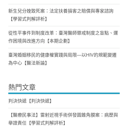
新生兒分娩致死案：法定扶養損害之賠償與專家諮詢
【學習式判解評析】
從性平事件到制度改革：臺灣醫師懲戒制度之盲點、運
作困境與改進方向【本期企劃】
臺灣婚姻移民的健康權實踐與局限—以HIV的規範變遷
為中心【醫法新論】
熱門文章
判決快遞【判決快遞】
【醫療民事法】雷射近視手術併發圓錐角膜案：病歷與
舉證責任【學習式判解評析】