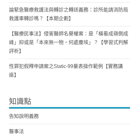
論緊急醫療救護法與轉診之轉送義務：診所能請消防局
救護車轉診嗎？【本期企劃】
【醫療民事法】侵害醫師名譽權案：是「橫看成嶺側成
峰」抑或是「本來無一物，何處塵埃」？【學習式判解
評析】
性罪犯假釋申請案之Static-99量表操作範例【實務講
座】
知識點
告知說明義務
醫事法