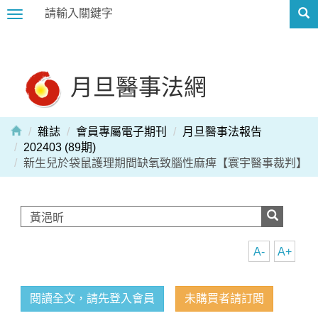
Toggle
navigation
月旦醫事法網
雜誌
會員專屬電子期刊
月旦醫事法報告
202403 (89期)
新生兒於袋鼠護理期間缺氧致腦性麻痺【寰宇醫事裁判】
A-
A+
閱讀全文，請先登入會員
未購買者請訂閱