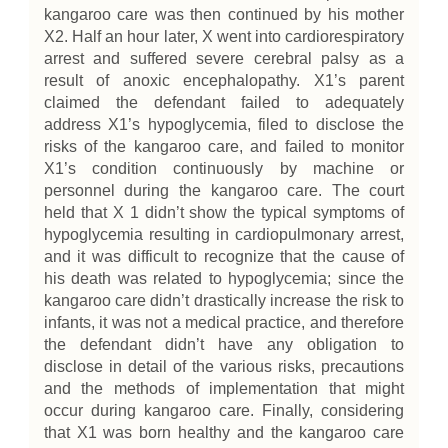
kangaroo care was then continued by his mother
X2. Half an hour later, X went into cardiorespiratory
arrest and suffered severe cerebral palsy as a
result of anoxic encephalopathy. X1’s parent
claimed the defendant failed to adequately
address X1’s hypoglycemia, filed to disclose the
risks of the kangaroo care, and failed to monitor
X1’s condition continuously by machine or
personnel during the kangaroo care. The court
held that X 1 didn’t show the typical symptoms of
hypoglycemia resulting in cardiopulmonary arrest,
and it was difficult to recognize that the cause of
his death was related to hypoglycemia; since the
kangaroo care didn’t drastically increase the risk to
infants, it was not a medical practice, and therefore
the defendant didn’t have any obligation to
disclose in detail of the various risks, precautions
and the methods of implementation that might
occur during kangaroo care. Finally, considering
that X1 was born healthy and the kangaroo care