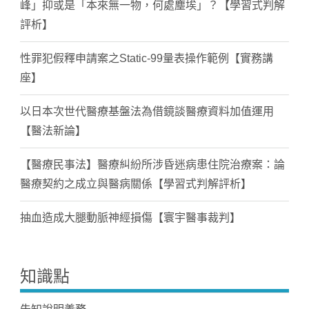
峰」抑或是「本來無一物，何處塵埃」？【學習式判解
評析】
性罪犯假釋申請案之Static-99量表操作範例【實務講
座】
以日本次世代醫療基盤法為借鏡談醫療資料加值運用
【醫法新論】
【醫療民事法】醫療糾紛所涉昏迷病患住院治療案：論
醫療契約之成立與醫病關係【學習式判解評析】
抽血造成大腿動脈神經損傷【寰宇醫事裁判】
知識點