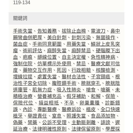
119-134
關鍵詞
手術失當
、
告知義務
、
拔除止血棉
、
電波刀
、
鼻中
膈彎曲併肥厚
、
美白針劑
、
針劑污染
、
無菌操作
、
菌血症
、
手術同意範圍
、
用藥失當
、
鱗狀上皮乳突
瘤
、
術前評估
、
麻醉失當
、
麻醉禁忌
、
硬腦膜下出
血
、
疤痕
、
縫線位置
、
自主決定權
、
急性精神病
、
強制住院
、
仿單標示外使用
、
禁忌
、
醫療文獻可信
度
、
藥物交互作用
、
死因
、
行政相驗
、
核酸檢測
、
埋線拉提
、
處置失當
、
醫材合法性
、
子宮頸癌
、
根
治性子宮全切除
、
腹腔鏡手術
、
膀胱穿孔
、
膀胱陰
道廔管
、
肌無力症
、
吸入性肺炎
、
嗆食
、
嗆藥
、
未
積極治療
、
營養補充品
、
假牙補助
、
和解
、
保險
、
保險代位
、
損益相抵
、
不孕
、
卵巢囊腫
、
診斷錯
誤
、
內診
、
專斷醫療
、
醫療訴訟
、
植皮
、
全口快速
植牙
、
舉證責任
、
窒息
、
照護失當
、
食品添加物
、
偽藥
、
禁藥
、
公訴不受理
、
主動脈剝離
、
誹謗
、
遲
延治療
、
法律明確性原則
、
法律保留原則
、
學歷採