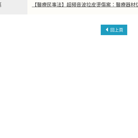
篇
【醫療民事法】超頻音波拉皮燙傷案：醫療器材
回上頁