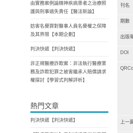
由實務案例論精神疾病患者之治療照
刊名
護與刑事過失責任【醫法新論】
期數
妨害名譽罪對醫事人員名譽權之保障
及其界限【本期企劃】
出版
判決快遞【判決快遞】
DOI
非正規醫療詐欺案：非法執行醫療業
QRCo
務及詐欺犯罪之被害繼承人賠償請求
權探討【學習式判解評析】
熱門文章
判決快遞【判決快遞】
上一