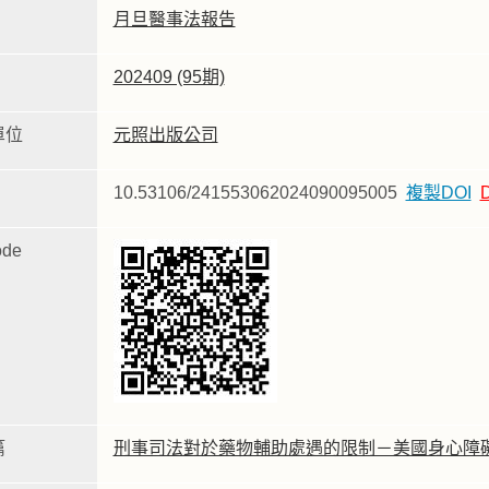
月旦醫事法報告
202409 (95期)
單位
元照出版公司
10.53106/241553062024090095005
複製DOI
de
篇
刑事司法對於藥物輔助處遇的限制－美國身心障