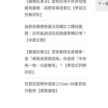
【醫療民事法】雷射近視手術併發圓
下一
錐角膜案：病歷與舉證責任【學習式
判解評析】
論緊急醫療救護法與轉診之轉送義
務：診所能請消防局救護車轉診嗎？
【本期企劃】
【醫療民事法】侵害醫師名譽權案：
是「橫看成嶺側成峰」抑或是「本來
無一物，何處塵埃」？【學習式判解
評析】
性罪犯假釋申請案之Static-99量表操
作範例【實務講座】