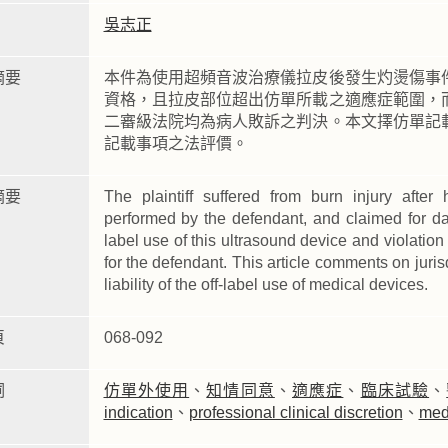
吳志正
摘要
本件為使用超頻音波治療儀拉皮後發生灼燙傷事
資格，且拉皮部位超出仿單所載之適應症範圍，
二審級法院均為病人敗訴之判決。本文擇仿單記
記載事項之法評價。
摘要
The plaintiff suffered from burn injury after 
performed by the defendant, and claimed for da
label use of this ultrasound device and violatio
for the defendant. This article comments on juri
liability of the off-label use of medical devices.
頁
068-092
詞
仿單外使用
、
知情同意
、
適應症
、
臨床試驗
、
indication
、
professional clinical discretion
、
med