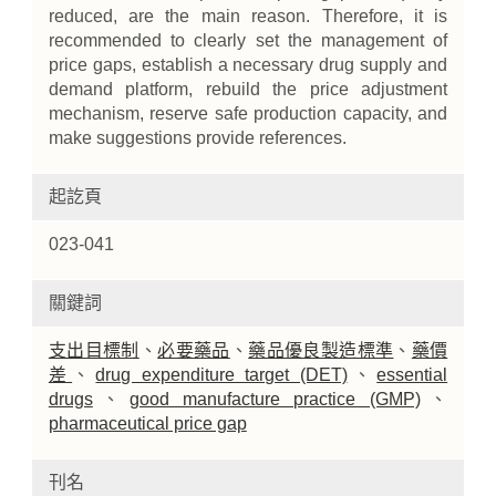
reduced, are the main reason. Therefore, it is
recommended to clearly set the management of
price gaps, establish a necessary drug supply and
demand platform, rebuild the price adjustment
mechanism, reserve safe production capacity, and
make suggestions provide references.
起訖頁
023-041
關鍵詞
支出目標制
、
必要藥品
、
藥品優良製造標準
、
藥價
差
、
drug expenditure target (DET)
、
essential
drugs
、
good manufacture practice (GMP)
、
pharmaceutical price gap
刊名