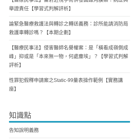
舉證責任【學習式判解評析】
論緊急醫療救護法與轉診之轉送義務：診所能請消防局
救護車轉診嗎？【本期企劃】
【醫療民事法】侵害醫師名譽權案：是「橫看成嶺側成
峰」抑或是「本來無一物，何處塵埃」？【學習式判解
評析】
性罪犯假釋申請案之Static-99量表操作範例【實務講
座】
知識點
告知說明義務