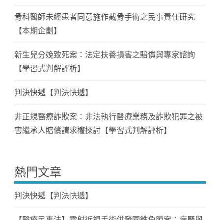
骨科醫師未經患者同意施作截骨手術之民事責任研究
【本期企劃】
新生兒分娩致死案：法定扶養損害之賠償與專家諮詢
【學習式判解評析】
判決快遞【判決快遞】
非正規醫療詐欺案：非法執行醫療業務及詐欺犯罪之被
害繼承人賠償請求權探討【學習式判解評析】
熱門文章
判決快遞【判決快遞】
【醫療民事法】雷射近視手術併發圓錐角膜案：病歷與