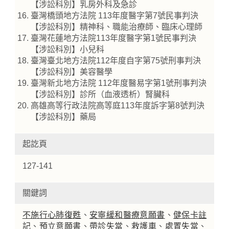
【涉訟科別】乳房外科及急診
臺灣橋頭地方法院 113年度醫字第7號民事判決
【涉訟科別】精神科、職能治療師、臨床心理師
臺灣花蓮地方法院113年度醫字第1號民事判決
【涉訟科別】小兒科
臺灣臺北地方法院112年度自字第75號刑事判決
【涉訟科別】美容醫學
臺灣新北地方法院 112年度醫易字第1號刑事判決
【涉訟科別】診所（血液透析）腎臟科
高雄高等行政法院高等庭113年度訴字第8號判決
【涉訟科別】藥局
起訖頁
127-141
關鍵詞
不施行心肺復甦
、
安寧緩和醫療意願書
、
健保卡註
記
、
預立意願書
、
帶診失當
、
救護車
、
處置失當
、