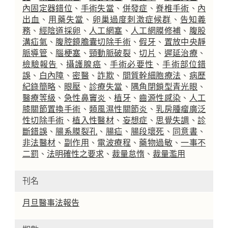
內固定器錯位
、
手術失當
、
併發症
、
脊椎手術
、
內
出血
、
用藥失當
、
卵巢過度刺激症候群
、
告知義
務
、
經陰道採卵
、
人工網塞
、
人工網膜修補
、
腹股
溝疝氣
、
腹腔鏡膽囊切除手術
、
假牙
、
置放中央靜
脈導管
、
腦梗塞
、
頸動脈破裂
、
切片
、
遲延治療
、
檢驗報告
、
攝護腺癌
、
手術必要性
、
手術部位錯
誤
、
白內障
、
密醫
、
詐欺
、
間質幹細胞療法
、
病歷
紀錄簡略
、
眼壓
、
診療失當
、
隅角閉鎖型青光眼
、
醫療等級
、
急性鼻竇炎
、
植牙
、
齒源性感染
、
人工
膝關節置換手術
、
類風濕性關節炎
、
乳房腫瘤廣泛
性切除手術
、
植入性醫材
、
妄想症
、
思覺失調
、
診
斷錯誤
、
腸系膜裂孔
、
腸疝
、
腸段壞死
、
同意書
、
非法醫材
、
副作用
、
電波療程
、
藥物過敏
、
一事不
二罰
、
法明確性之要求
、
裁量怠惰
、
裁量濫用
刊名
月旦醫事法報告