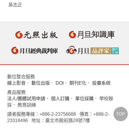
吳志正
數位整合服務
線上影音
．
數位出版
．
DOI
．
期刊E化
．
投審系統
產品服務
法人/團體試用申請
．
個人訂購
．
單位採購
． 學校聯
採． 教育訓練
TOP
讀者服務專線：+886-2-23756688 傳真：+886-2-
23318496 地址：臺北市館前路28號7樓