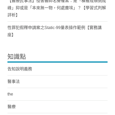
【醫療民事法】侵害醫師名譽權案：是「橫看成嶺側成
峰」抑或是「本來無一物，何處塵埃」？【學習式判解
評析】
性罪犯假釋申請案之Static-99量表操作範例【實務講
座】
知識點
告知說明義務
醫事法
the
醫療