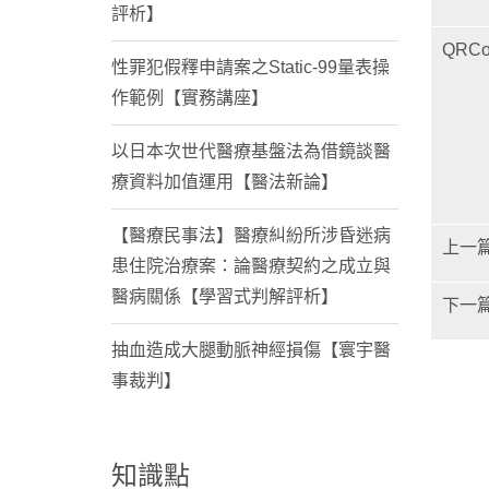
評析】
QRCo
性罪犯假釋申請案之Static-99量表操
作範例【實務講座】
以日本次世代醫療基盤法為借鏡談醫
療資料加值運用【醫法新論】
【醫療民事法】醫療糾紛所涉昏迷病
上一
患住院治療案：論醫療契約之成立與
醫病關係【學習式判解評析】
下一
抽血造成大腿動脈神經損傷【寰宇醫
事裁判】
知識點