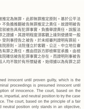
被推定為無罪，此即無罪推定原則。基於公平法
，不負擔推翻被告無罪推定之責任，故證明被告
官就被告具有犯罪事實，負擔舉證責任，說服法
罪之證據，其證明程度須客觀上達到使通常一般
。受刑事控告之被告，於未經審判證明有罪前，
法院原則，法院僅立於客觀、公正、中立地位審
告有罪之責任，應由控訴方即檢察官承擔，由檢
法院確信被告犯罪事實之存在，而證明刑事被告
般人均不致於有所懷疑者，始得據以為有罪之認
ed innocent until proven guilty, which is the
iminal proceedings is presumed innocent until
umption of innocence. The court, based on the
ve, impartial, and neutral position to try the case
ce. The court, based on the principle of a fair
nd neutral position only stands in an objective,