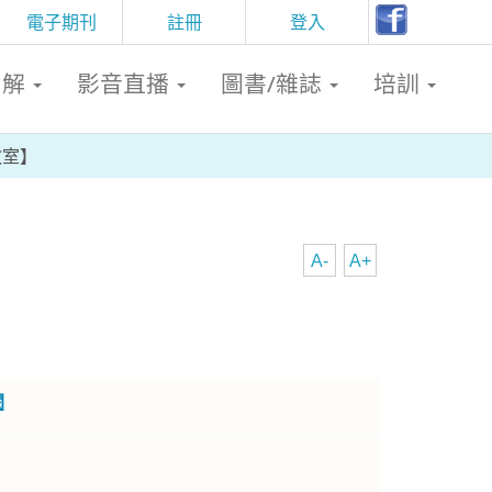
電子期刊
註冊
登入
判解
影音直播
圖書/雜誌
培訓
教室】
A-
A+
閱