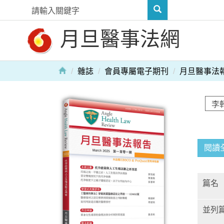
月旦醫事法網
雜誌
會員專屬電子期刊
月旦醫事法
閱讀
篇名
並列