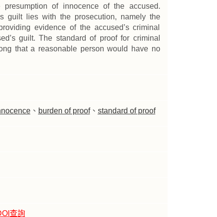
the presumption of innocence of the accused.
s guilt lies with the prosecution, namely the
 providing evidence of the accused’s criminal
d’s guilt. The standard of proof for criminal
trong that a reasonable person would have no
innocence
、
burden of proof
、
standard of proof
DOI查詢