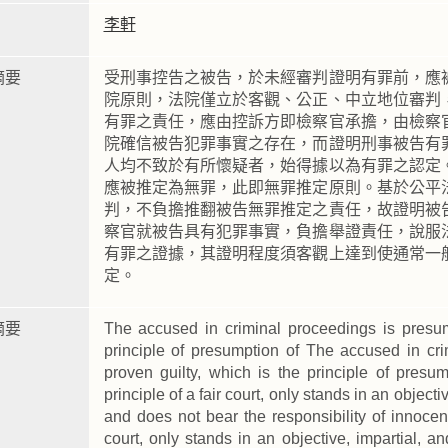
李軒
摘要
受刑事控告之被告，於未經審判證明有罪前，應
院原則，法院僅立於客觀、公正、中立地位審判
有罪之責任，應由控訴方即檢察官承擔，由檢察
院確信被告犯罪事實之存在，而證明刑事被告有
人均不致於有所懷疑者，始得據以為有罪之認定
應被推定為無罪，此即無罪推定原則。基於公平
判，不負擔推翻被告無罪推定之責任，故證明被
察官就被告具有犯罪事實，負擔舉證責任，說服
有罪之證據，其證明程度須客觀上達到使通常一
定。
摘要
The accused in criminal proceedings is presum
principle of presumption of The accused in cr
proven guilty, which is the principle of pres
principle of a fair court, only stands in an objecti
and does not bear the responsibility of innocen
court, only stands in an objective, impartial, a