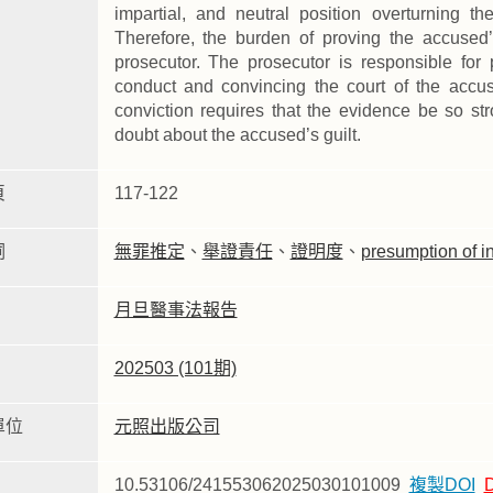
impartial, and neutral position overturning 
Therefore, the burden of proving the accused’
prosecutor. The prosecutor is responsible for
conduct and convincing the court of the accuse
conviction requires that the evidence be so s
doubt about the accused’s guilt.
頁
117-122
詞
無罪推定
、
舉證責任
、
證明度
、
presumption of 
月旦醫事法報告
202503 (101期)
單位
元照出版公司
10.53106/241553062025030101009
複製DOI