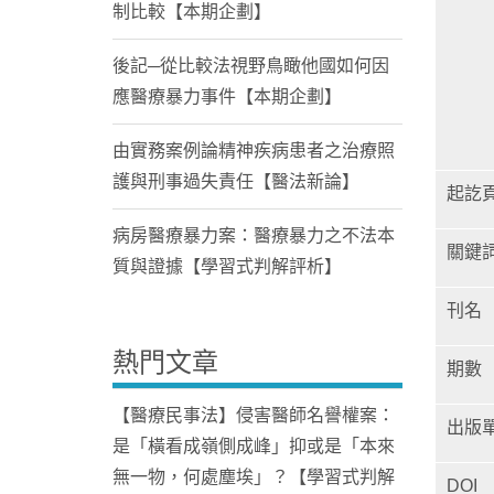
制比較【本期企劃】
後記─從比較法視野鳥瞰他國如何因
應醫療暴力事件【本期企劃】
由實務案例論精神疾病患者之治療照
護與刑事過失責任【醫法新論】
起訖
病房醫療暴力案：醫療暴力之不法本
關鍵
質與證據【學習式判解評析】
刊名
熱門文章
期數
【醫療民事法】侵害醫師名譽權案：
出版
是「橫看成嶺側成峰」抑或是「本來
無一物，何處塵埃」？【學習式判解
DOI