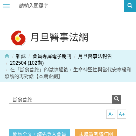
Toggle
navigation
月旦醫事法網
雜誌
會員專屬電子期刊
月旦醫事法報告
202504 (102期)
在「斷食善終」的激情過後，生命神聖性與當代安寧緩和
照護的再對話【本期企劃】
A-
A+
閱讀全文，請先登入會員
未購買者請訂閱