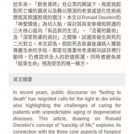
近年來，「斷食善終」在公眾的輿論下，再度挑起
對死亡權的籲求以及難以預測的老衰或退化性疾病
歷程其照護困境的關注。本文以Ronald Dworkin的
「神聖價值」為切入點，探討其與安寧緩和照護的
三大核心面向「有品質的生活」、「活著的藝術」
及「深思熟慮的商討」之關聯，試圖突破生與死的
二元對立。本文認為，假如死去是最後讓病人獲致
尊嚴生命的手段，那麼在慎重地考慮朝向該目標行
動時，仍應提供全人的舒適照護，同時應避免將
「結束生命」視為受苦的唯一解方。
英文摘要
In recent years, public discourse on “fasting to
death” has reignited calls for the right to die while
also highlighting the challenges of caring for
patients with unpredictable aging or degenerative
diseases. This article, drawing on Ronald
Dworkin’s concept of “sanctity of life,” explores its
connection with the three core aspects of hospice