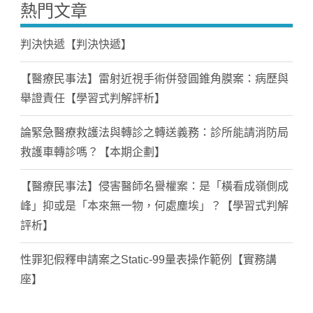
熱門文章
判決快遞【判決快遞】
【醫療民事法】雷射近視手術併發圓錐角膜案：病歷與
舉證責任【學習式判解評析】
論緊急醫療救護法與轉診之轉送義務：診所能請消防局
救護車轉診嗎？【本期企劃】
【醫療民事法】侵害醫師名譽權案：是「橫看成嶺側成
峰」抑或是「本來無一物，何處塵埃」？【學習式判解
評析】
性罪犯假釋申請案之Static-99量表操作範例【實務講
座】