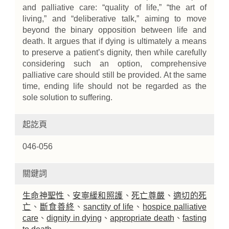
and palliative care: “quality of life,” “the art of
living,” and “deliberative talk,” aiming to move
beyond the binary opposition between life and
death. It argues that if dying is ultimately a means
to preserve a patient’s dignity, then while carefully
considering such an option, comprehensive
palliative care should still be provided. At the same
time, ending life should not be regarded as the
sole solution to suffering.
起訖頁
046-056
關鍵詞
生命神聖性
、
安寧緩和照護
、
死亡尊嚴
、
適切的死
亡
、
斷食善終
、
sanctity of life
、
hospice palliative
care
、
dignity in dying
、
appropriate death
、
fasting