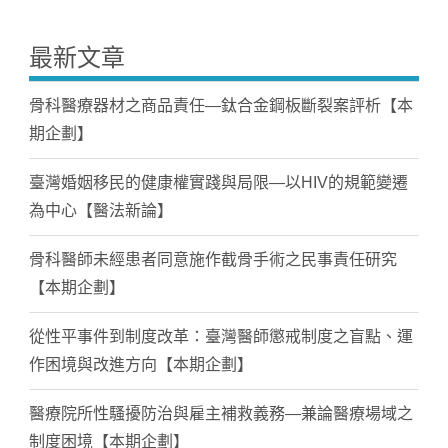
最新文章
骨科醫療器材之商品責任—鈦合金鋼板斷裂案評析【本
期企劃】
臺灣婚姻移民的健康權實踐與局限—以HIV的規範變遷
為中心【醫法新論】
骨科醫師未經患者同意施作截骨手術之民事責任研究
【本期企劃】
從性平事件到制度改革：臺灣醫師懲戒制度之盲點、運
作困境與改進方向【本期企劃】
醫療院所性騷擾防治與雇主補救義務—兼論醫療場域之
制度困境【本期企劃】