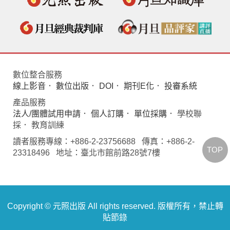
數位整合服務
線上影音
．
數位出版
．
DOI
．
期刊E化
．
投審系統
產品服務
法人/團體試用申請
．
個人訂購
．
單位採購
． 學校聯
採． 教育訓練
讀者服務專線：+886-2-23756688 傳真：+886-2-
TOP
23318496 地址：臺北市館前路28號7樓
Copyright © 元照出版 All rights reserved. 版權所有，禁止轉
貼節錄