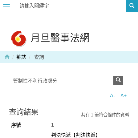
Toggle
navigation
月旦醫事法網
雜誌
查詢
A-
A+
查詢結果
共有 1 筆符合條件的資料
1
判決快遞【判決快遞】