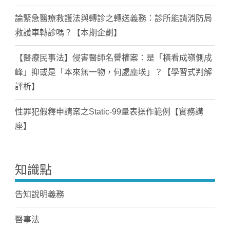
論緊急醫療救護法與轉診之轉送義務：診所能請消防局
救護車轉診嗎？【本期企劃】
【醫療民事法】侵害醫師名譽權案：是「橫看成嶺側成
峰」抑或是「本來無一物，何處塵埃」？【學習式判解
評析】
性罪犯假釋申請案之Static-99量表操作範例【實務講
座】
知識點
告知說明義務
醫事法