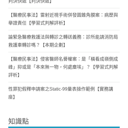
判決快遞【判決快遞】
【醫療民事法】雷射近視手術併發圓錐角膜案：病歷與
舉證責任【學習式判解評析】
論緊急醫療救護法與轉診之轉送義務：診所能請消防局
救護車轉診嗎？【本期企劃】
【醫療民事法】侵害醫師名譽權案：是「橫看成嶺側成
峰」抑或是「本來無一物，何處塵埃」？【學習式判解
評析】
性罪犯假釋申請案之Static-99量表操作範例【實務講
座】
知識點